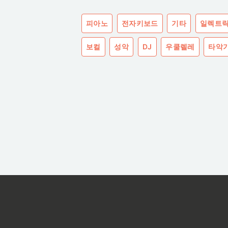
피아노
전자키보드
기타
일렉트릭
보컬
성악
DJ
우쿨렐레
타악