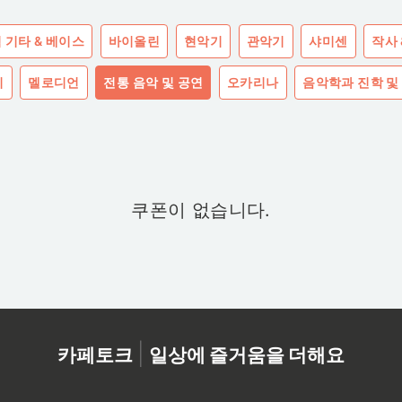
 기타 & 베이스
바이올린
현악기
관악기
샤미센
작사 
기
멜로디언
전통 음악 및 공연
오카리나
음악학과 진학 및
쿠폰이 없습니다.
|
카페토크
일상에 즐거움을 더해요