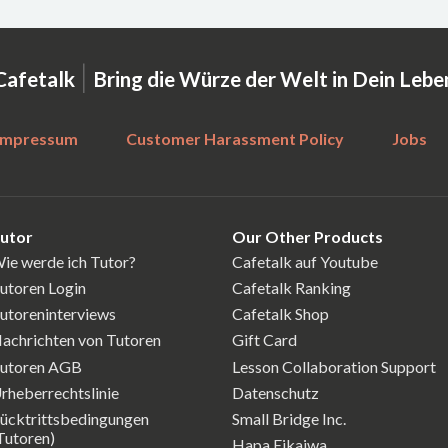
|
Cafetalk
Bring die Würze der Welt in Dein Lebe
Impressum
Customer Harassment Policy
Jobs
utor
Our Other Products
ie werde ich Tutor?
Cafetalk auf Youtube
utoren Login
Cafetalk Ranking
utoreninterviews
Cafetalk Shop
achrichten von Tutoren
Gift Card
utoren AGB
Lesson Collaboration Support
rheberrechtslinie
Datenschutz
ücktrittsbedingungen
Small Bridge Inc.
Tutoren)
Hapa Eikaiwa