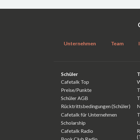
Unternehmen
Team
Schüler
T
Cafetalk Top
W
Preise/Punkte
T
Schüler AGB
T
Rücktrittsbedingungen (Schüler)
N
Cafetalk für Unternehmen
T
Scholarship
U
Cafetalk Radio
R
(
Book Club Radio