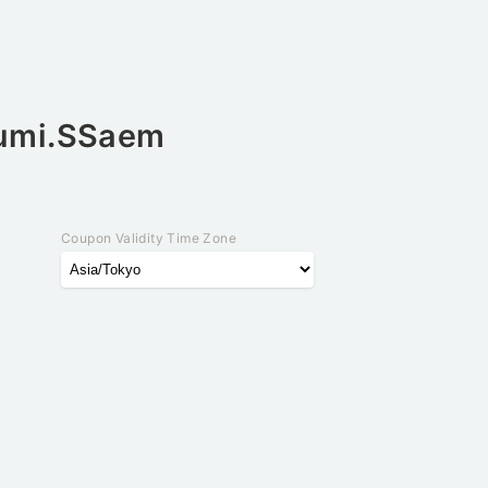
umi.SSaem
Coupon Validity Time Zone