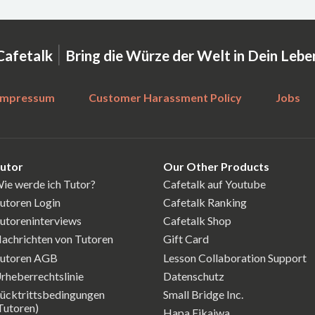
|
Cafetalk
Bring die Würze der Welt in Dein Lebe
Impressum
Customer Harassment Policy
Jobs
utor
Our Other Products
ie werde ich Tutor?
Cafetalk auf Youtube
utoren Login
Cafetalk Ranking
utoreninterviews
Cafetalk Shop
achrichten von Tutoren
Gift Card
utoren AGB
Lesson Collaboration Support
rheberrechtslinie
Datenschutz
ücktrittsbedingungen
Small Bridge Inc.
Tutoren)
Hapa Eikaiwa