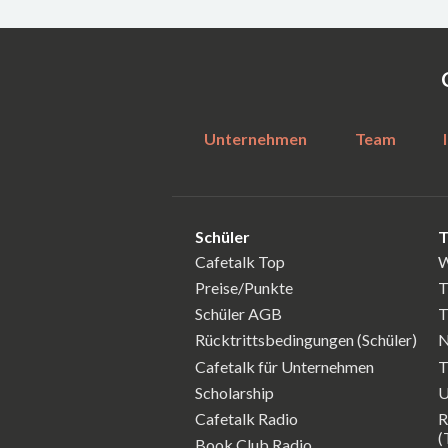
Unternehmen
Team
Schüler
T
Cafetalk Top
W
Preise/Punkte
T
Schüler AGB
T
Rücktrittsbedingungen (Schüler)
N
Cafetalk für Unternehmen
T
Scholarship
U
Cafetalk Radio
R
(
Book Club Radio