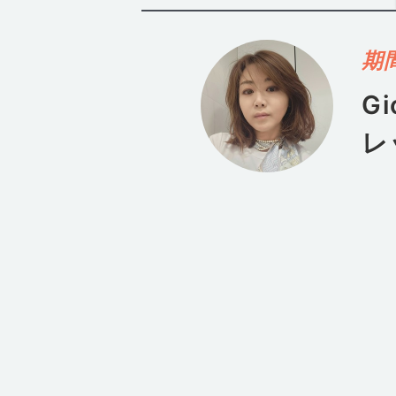
期
Gi
レ