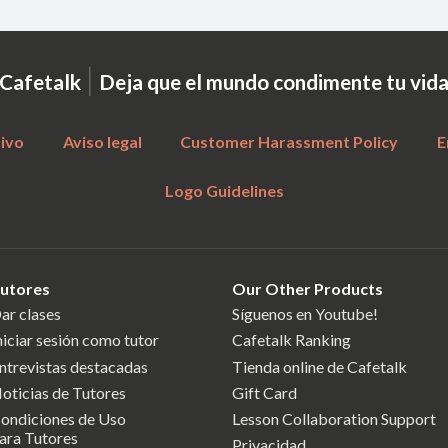
|
Cafetalk
Deja que el mundo condimente tu vid
tivo
Aviso legal
Customer Harassment Policy
E
Logo Guidelines
utores
Our Other Products
ar clases
Síguenos en Youtube!
niciar sesión como tutor
Cafetalk Ranking
ntrevistas destacadas
Tienda online de Cafetalk
oticias de Tutores
Gift Card
ondiciones de Uso
Lesson Collaboration Support
ara Tutores
Privacidad