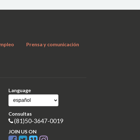
a
mpleo
Prensa y comunicación
Language
Consultas
(81)50-3647-0019
JOIN US ON