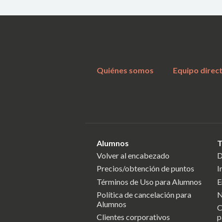
Quiénes somos
Equipo direc
Alumnos
T
Volver al encabezado
D
Precios/obtención de puntos
I
Términos de Uso para Alumnos
E
Política de cancelación para
N
Alumnos
C
Clientes corporativos
p