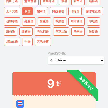
西班牙语
意大利语
葡萄牙语
俄语
波兰语
瑞典语
土耳其语
泰语
越南语
阿拉伯语
印尼语
塞尔维亚语
他加禄语
芬兰语
荷兰语
希腊语
匈牙利语
印地语
缅甸语
挪威语
乌尔都语
乌克兰语
马来语
波斯语
尼泊尔语
手语
其他语言
有效期间时区
新学员限定
9
折