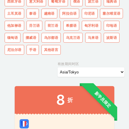
西班牙语
意大利语
葡萄牙语
俄语
波兰语
瑞典语
土耳其语
泰语
越南语
阿拉伯语
印尼语
塞尔维亚语
他加禄语
芬兰语
荷兰语
希腊语
匈牙利语
印地语
缅甸语
挪威语
乌尔都语
乌克兰语
马来语
波斯语
尼泊尔语
手语
其他语言
有效期间时区
新学员限定
8
折