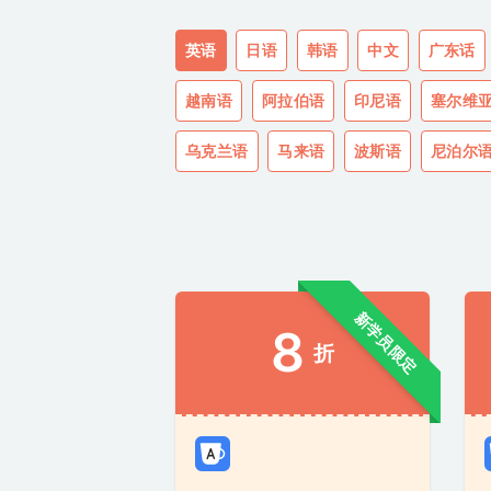
英语
日语
韩语
中文
广东话
越南语
阿拉伯语
印尼语
塞尔维
乌克兰语
马来语
波斯语
尼泊尔
新学员限定
8
折