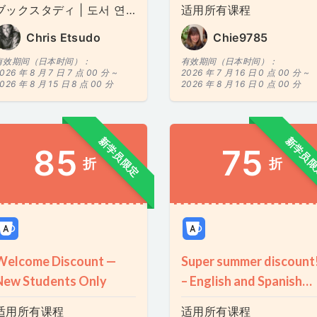
ブックスタディ | 도서 연구 | Book Study - 21 Lessons for the 21st Century
适用所有课程
Chris Etsudo
Chie9785
有效期间（日本时间）：
有效期间（日本时间）：
026 年 8 月 7 日 7 点 00 分 ~
2026 年 7 月 16 日 0 点 00 分 ~
026 年 8 月 15 日 8 点 00 分
2026 年 8 月 16 日 0 点 00 分
新学员限定
新学员
85
75
折
折
Welcome Discount —
Super summer discount
New Students Only
– English and Spanish
lessons
适用所有课程
适用所有课程