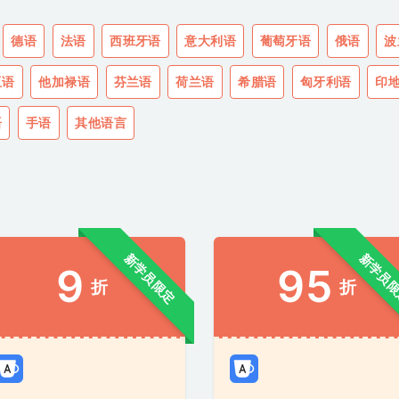
德语
法语
西班牙语
意大利语
葡萄牙语
俄语
波
亚语
他加禄语
芬兰语
荷兰语
希腊语
匈牙利语
印
语
手语
其他语言
新学员限定
新学员
9
95
折
折