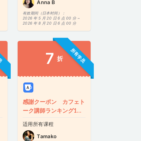
Anna B
有效期间（日本时间）：
2026 年 5 月 20 日 6 点 00 分 ~
2026 年 8 月 20 日 6 点 00 分
员
所有学员
7
折
感謝クーポン カフェト
ーク講師ランキング1
位！
适用所有课程
Tamako