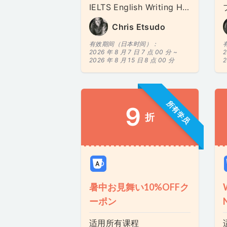
IELTS English Writing Homework Assignment | 英語ライティング練習 | 영어 작문 연습
Chris Etsudo
有效期间（日本时间）：
2026 年 8 月 7 日 7 点 00 分 ~
2
2026 年 8 月 15 日 8 点 00 分
2
所有学员
9
折
暑中お見舞い10%OFFク
ーポン
适用所有课程