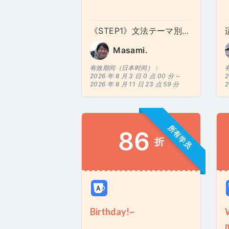
《STEP1》文法テーマ別★サイトラ練習
Masami.
有效期间（日本时间）：
2026 年 8 月 3 日 0 点 00 分 ~
2
2026 年 8 月 11 日 23 点 59 分
2
所有学员
86
折
Birthday!~