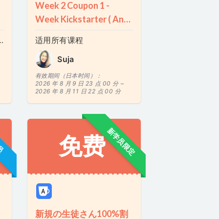
Week 2 Coupon 1 -
Week Kickstarter ( Any
Class )
versation Club
适用所有课程
Suja
有效期间（日本时间）：
2026 年 8 月 9 日 23 点 00 分 ~
2026 年 8 月 11 日 22 点 00 分
新学员限定
员
免费
新規の生徒さん100%割