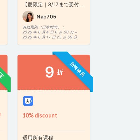
【夏限定｜8/17まで受付】通話なし・毎日ミニメッセージ型サポート（7日間）
Nao705
有效期间（日本时间）：
2026 年 8 月 4 日 0 点 00 分 ~
2026 年 8 月 17 日 23 点 59 分
限定
所有学员
9
折
!
10% discount
适用所有课程