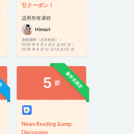
引クーポン！
适用所有课程
Himari
有效期间（日本时间）：
2026 年 8 月 3 日 0 点 00 分 ~
2026 年 8 月 13 日 19 点 00 分
新学员限定
员
5
折
News Reading &amp;
Discussion