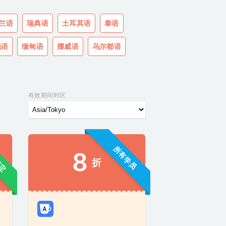
兰语
瑞典语
土耳其语
泰语
地语
缅甸语
挪威语
乌尔都语
有效期间时区
限定
所有学员
8
折