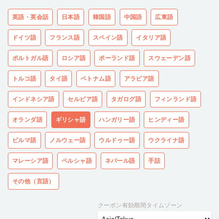
英語・英会話
日本語
韓国語
中国語
広東語
ドイツ語
フランス語
スペイン語
イタリア語
ポルトガル語
ロシア語
ポーランド語
スウェーデン語
トルコ語
タイ語
ベトナム語
アラビア語
インドネシア語
セルビア語
タガログ語
フィンランド語
オランダ語
ギリシャ語
ハンガリー語
ヒンディー語
ビルマ語
ノルウェー語
ウルドゥー語
ウクライナ語
マレーシア語
ペルシャ語
ネパール語
手話
その他（言語）
クーポン有効期間タイムゾーン