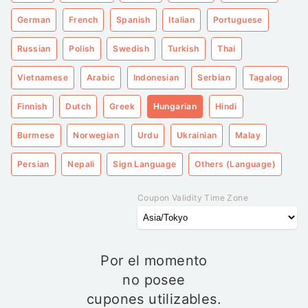
German
French
Spanish
Italian
Portuguese
Russian
Polish
Swedish
Turkish
Thai
Vietnamese
Arabic
Indonesian
Serbian
Tagalog
Finnish
Dutch
Greek
Hungarian
Hindi
Burmese
Norwegian
Urdu
Ukrainian
Malay
Persian
Nepali
Sign Language
Others (Language)
Coupon Validity Time Zone
Por el momento
no posee
cupones utilizables.