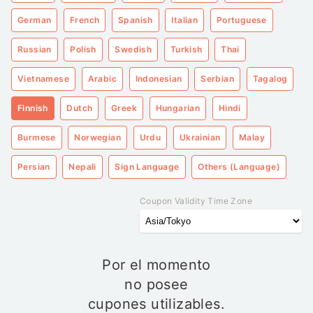
German
French
Spanish
Italian
Portuguese
Russian
Polish
Swedish
Turkish
Thai
Vietnamese
Arabic
Indonesian
Serbian
Tagalog
Finnish
Dutch
Greek
Hungarian
Hindi
Burmese
Norwegian
Urdu
Ukrainian
Malay
Persian
Nepali
Sign Language
Others (Language)
Coupon Validity Time Zone
Por el momento
no posee
cupones utilizables.