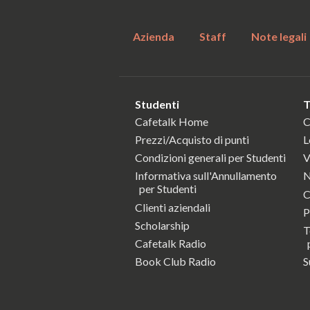
Azienda
Staff
Note legali
Studenti
T
Cafetalk Home
C
Prezzi/Acquisto di punti
L
Condizioni generali per Studenti
V
Informativa sull'Annullamento
N
per Studenti
C
Clienti aziendali
P
Scholarship
T
Cafetalk Radio
p
Book Club Radio
S