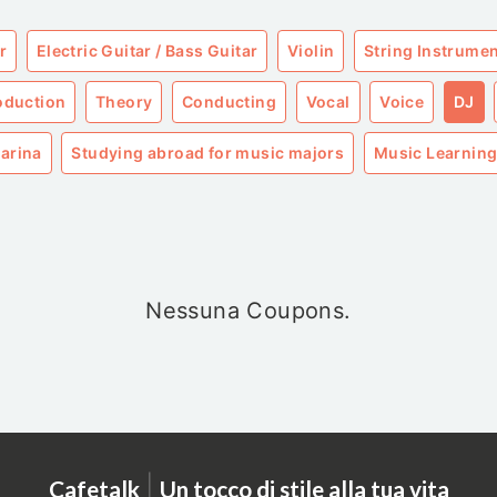
r
Electric Guitar / Bass Guitar
Violin
String Instrume
roduction
Theory
Conducting
Vocal
Voice
DJ
arina
Studying abroad for music majors
Music Learning
Nessuna Coupons.
|
Cafetalk
Un tocco di stile alla tua vita