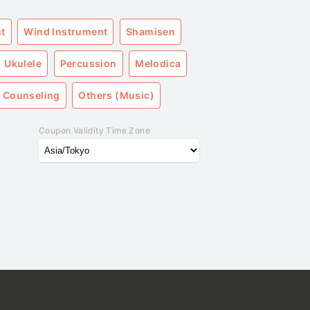
nt
Wind Instrument
Shamisen
Ukulele
Percussion
Melodica
 Counseling
Others (Music)
Coupon Validity Time Zone