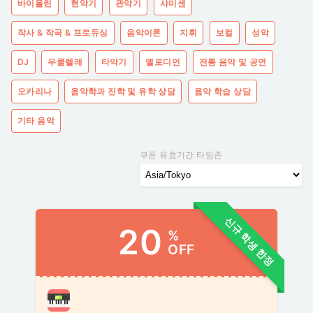
바이올린
현악기
관악기
샤미센
작사 & 작곡 & 프로듀싱
음악이론
지휘
보컬
성악
DJ
우쿨렐레
타악기
멜로디언
전통 음악 및 공연
오카리나
음악학과 진학 및 유학 상담
음악 학습 상담
기타 음악
쿠폰 유효기간 타임존
신규 학생 한정
20
%
OFF