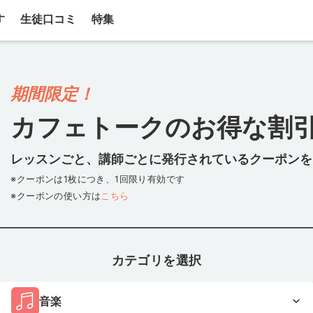
す
生徒口コミ
特集
期間限定！
カフェトークのお得な割
レッスンごと、講師ごとに発行されている
クーポンを
※クーポンは1枚につき、1回限り有効です
※クーポンの使い方は
こちら
カテゴリを選択
音楽