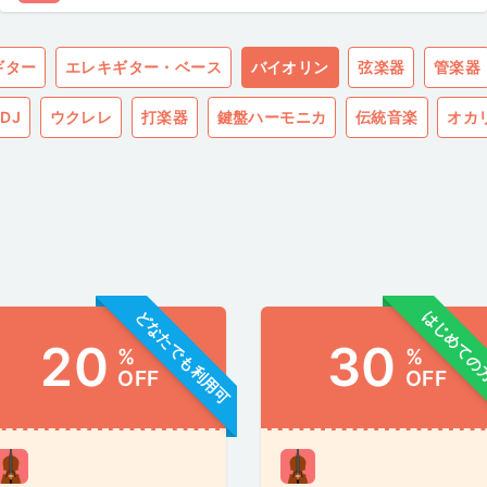
ギター
エレキギター・ベース
バイオリン
弦楽器
管楽器
DJ
ウクレレ
打楽器
鍵盤ハーモニカ
伝統音楽
オカ
どなたでも利用可
はじめての
20
30
%
%
OFF
OFF