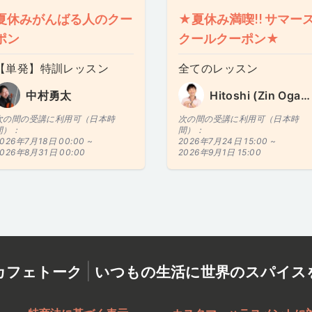
夏休みがんばる人のクー
★夏休み満喫!! サマー
ポン
クールクーポン★
【単発】特訓レッスン
全てのレッスン
中村勇太
Hitoshi (Zin Ogawa)
次の間の受講に利用可（日本時
次の間の受講に利用可（日本時
間）：
間）：
026年7月18日 00:00 ~
2026年7月24日 15:00 ~
2026年8月31日 00:00
2026年9月1日 15:00
|
カフェトーク
いつもの生活に世界のスパイス