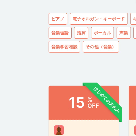
ピアノ
電子オルガン・キーボード
音楽理論
指揮
ボーカル
声楽
音楽学習相談
その他（音楽）
はじめての方のみ
15
%
OFF