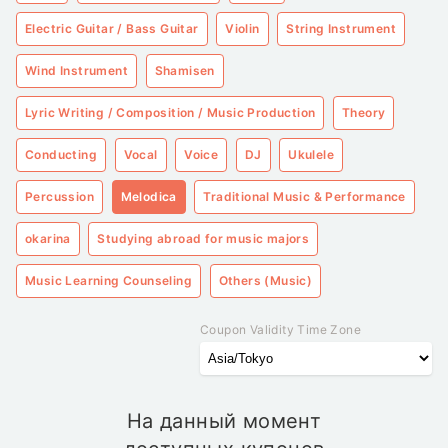
Electric Guitar / Bass Guitar
Violin
String Instrument
Wind Instrument
Shamisen
Lyric Writing / Composition / Music Production
Theory
Conducting
Vocal
Voice
DJ
Ukulele
Percussion
Melodica
Traditional Music & Performance
okarina
Studying abroad for music majors
Music Learning Counseling
Others (Music)
Coupon Validity Time Zone
На данный момент