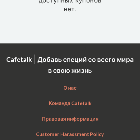
доступных купонов
нет.
|
Cafetalk
Добавь специй со всего мира
в свою жизнь
О нас
Команда Cafetalk
Правовая информация
Customer Harassment Policy