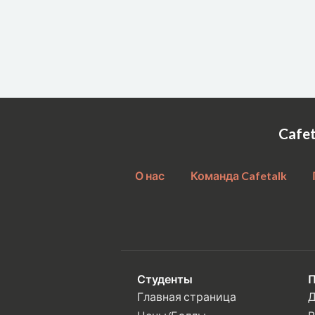
Cafe
О нас
Команда Cafetalk
Студенты
П
Главная страница
Д