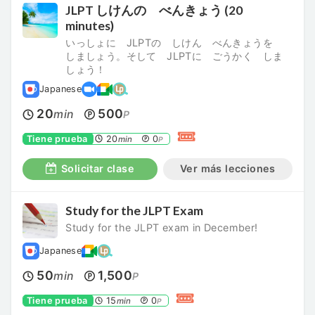
JLPT しけんの べんきょう (20
minutes)
いっしょに JLPTの しけん べんきょうを
しましょう。そして JLPTに ごうかく しま
しょう！
Japanese
20
500
min
P
Tiene prueba
20
0
min
P
Solicitar clase
Ver más lecciones
Study for the JLPT Exam
Study for the JLPT exam in December!
Japanese
50
1,500
min
P
Tiene prueba
15
0
min
P