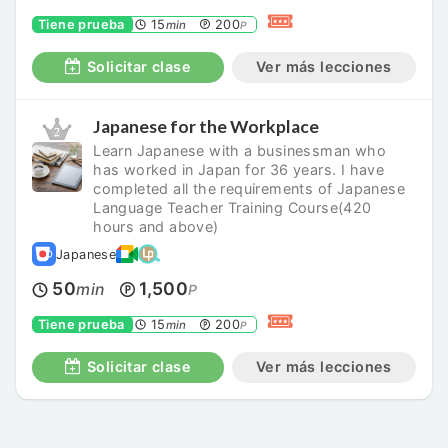
Tiene prueba
15
200
min
P
Solicitar clase
Ver más lecciones
Japanese for the Workplace
Learn Japanese with a businessman who
has worked in Japan for 36 years. I have
completed all the requirements of Japanese
Language Teacher Training Course(420
hours and above)
Japanese
50
1,500
min
P
Tiene prueba
15
200
min
P
Solicitar clase
Ver más lecciones