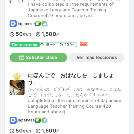
I have completed all the requirements of
Japanese Language Teacher Training
Course(420 hours and above).
Japanese
50
1,500
min
P
Tiene prueba
15
200
min
P
Solicitar clase
Ver más lecciones
にほんごで おはなしを しましょ
う。
かいがいの ﾋﾞｼﾞﾈｽﾊﾟｰｿﾝの みなさん、にほん
ごで おはなしを しませんか？ I have
completed all the requirements of Japanese
Language Teacher Training Course(420
hours and above).
Japanese
50
1,500
min
P