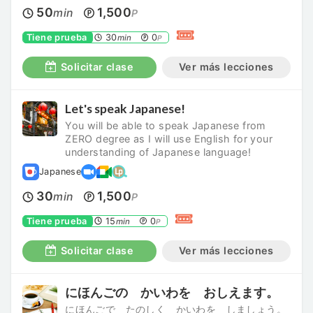
50
1,500
min
P
Tiene prueba
30
0
min
P
Solicitar clase
Ver más lecciones
Let's speak Japanese!
You will be able to speak Japanese from
ZERO degree as I will use English for your
understanding of Japanese language!
Japanese
30
1,500
min
P
Tiene prueba
15
0
min
P
Solicitar clase
Ver más lecciones
にほんごの かいわを おしえます。
にほんごで たのしく かいわを しましょう。