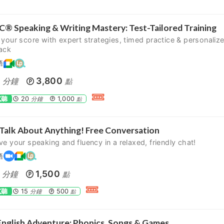
® Speaking & Writing Mastery: Test-Tailored Training
your score with expert strategies, timed practice & personaliz
ack
語
0
3,800
分鐘
點
試聽
20
1,000
分鐘
點
 Talk About Anything! Free Conversation
e your speaking and fluency in a relaxed, friendly chat!
語
1,500
分鐘
點
試聽
15
500
分鐘
點
English Adventure: Phonics, Songs & Games