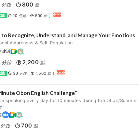
800
分鐘
點
試聽
10
500
分鐘
點
 to Recognize, Understand, and Manage Your Emotions
onal Awareness & Self-Regulation
生建議
5
2,200
分鐘
點
試聽
30
1,500
分鐘
點
inute Obon English Challenge”
ice speaking every day for 10 minutes during the Obon/Summer
y!
語
700
分鐘
點