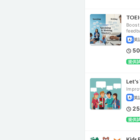
TOEIC
Boost 
feedb
英
5
提供
Let's
Improv
英
25
提供
Kids 