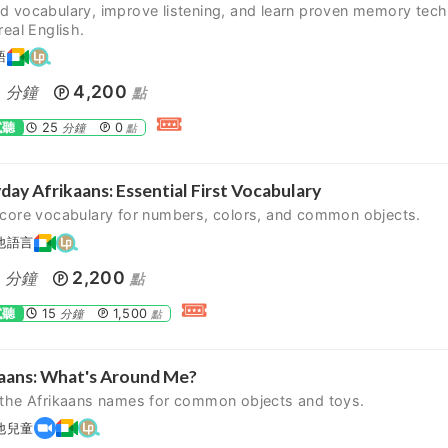
d vocabulary, improve listening, and learn proven memory tec
real English.
語
0
4,200
分鐘
點
試聽
25
0
分鐘
點
day Afrikaans: Essential First Vocabulary
 core vocabulary for numbers, colors, and common objects.
他語言
5
2,200
分鐘
點
試聽
15
1,500
分鐘
點
aans: What's Around Me?
 the Afrikaans names for common objects and toys.
他兒童