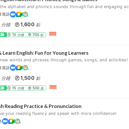
the alphabet and phonics sounds through fun and engaging acti
童英語
1,600
分鐘
點
試聽
15
700
分鐘
點
& Learn English: Fun for Young Learners
 new words and phrases through games, songs, and activities!
童英語
1,500
分鐘
點
試聽
15
500
分鐘
點
sh Reading Practice & Pronunciation
ve your reading fluency and speak with more confidence!
語