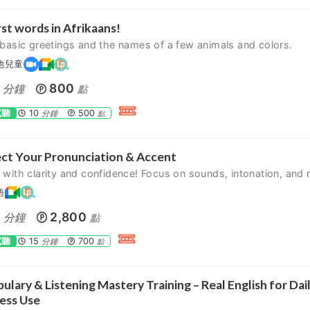
rst words in Afrikaans!
basic greetings and the names of a few animals and colors.
他兒童
800
分鐘
點
試聽
10
500
分鐘
點
ct Your Pronunciation & Accent
with clarity and confidence! Focus on sounds, intonation, and
語
0
2,800
分鐘
點
試聽
15
700
分鐘
點
ulary & Listening Mastery Training – Real English for Dai
ess Use