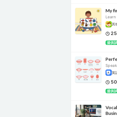
My fi
Learn 
其
25
提供
Perfe
Speak 
英
5
提供
Vocab
Busin