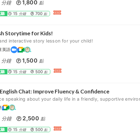
1,800
分鐘
點
試聽
15
700
分鐘
點
sh Storytime for Kids!
and interactive story lesson for your child!
童英語
1,500
分鐘
點
試聽
15
500
分鐘
點
 English Chat: Improve Fluency & Confidence
ce speaking about your daily life in a friendly, supportive envir
語
0
2,500
分鐘
點
試聽
15
500
分鐘
點