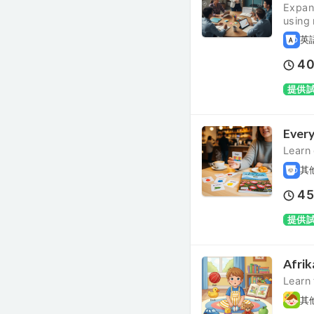
Expan
using 
英
4
提供
Every
Learn
其
4
提供
Afrik
Learn
其