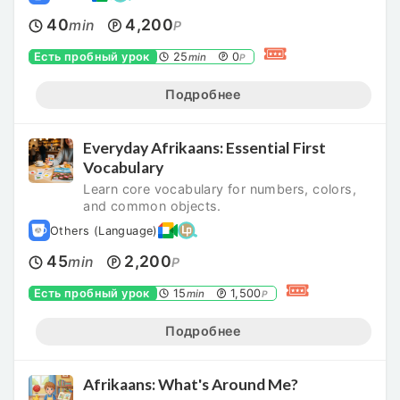
40
4,200
min
P
Есть пробный урок
25
0
min
P
Подробнее
Everyday Afrikaans: Essential First
Vocabulary
Learn core vocabulary for numbers, colors,
and common objects.
Others (Language)
45
2,200
min
P
Есть пробный урок
15
1,500
min
P
Подробнее
Afrikaans: What's Around Me?