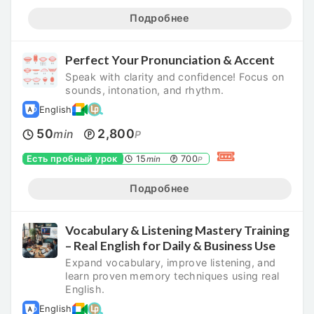
Подробнее
Perfect Your Pronunciation & Accent
Speak with clarity and confidence! Focus on
sounds, intonation, and rhythm.
English
50
2,800
min
P
Есть пробный урок
15
700
min
P
Подробнее
Vocabulary & Listening Mastery Training
– Real English for Daily & Business Use
Expand vocabulary, improve listening, and
learn proven memory techniques using real
English.
English