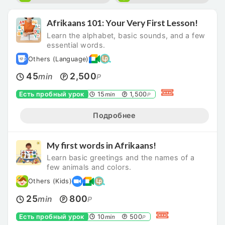
Afrikaans 101: Your Very First Lesson!
Learn the alphabet, basic sounds, and a few
essential words.
Others (Language)
45
2,500
min
P
Есть пробный урок
15
1,500
min
P
Подробнее
My first words in Afrikaans!
Learn basic greetings and the names of a
few animals and colors.
Others (Kids)
25
800
min
P
Есть пробный урок
10
500
min
P