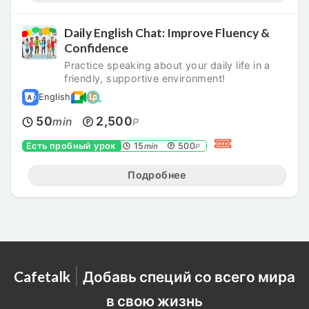
Daily English Chat: Improve Fluency &
Confidence
Practice speaking about your daily life in a
friendly, supportive environment!
English
50
2,500
min
P
Есть пробный урок
15
500
min
P
Подробнее
|
Cafetalk
Добавь специй со всего мира
в свою жизнь