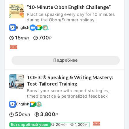
“10-Minute Obon English Challenge”
Practice speaking every day for 10 minutes
during the Obon/Summer holiday!
English
15
700
min
P
Подробнее
TOEIC® Speaking & Writing Mastery:
Test-Tailored Training
Boost your score with expert strategies,
timed practice & personalized feedback
English
50
3,800
min
P
Есть пробный урок
20
1,000
min
P