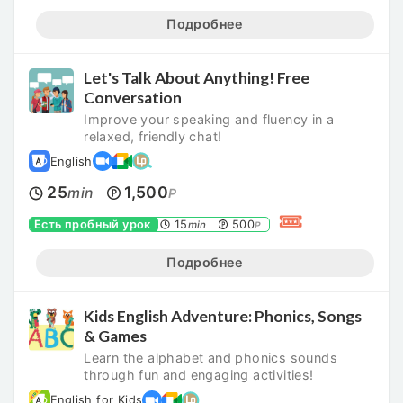
Подробнее
Let's Talk About Anything! Free
Conversation
Improve your speaking and fluency in a
relaxed, friendly chat!
English
25
1,500
min
P
Есть пробный урок
15
500
min
P
Подробнее
Kids English Adventure: Phonics, Songs
& Games
Learn the alphabet and phonics sounds
through fun and engaging activities!
English for Kids