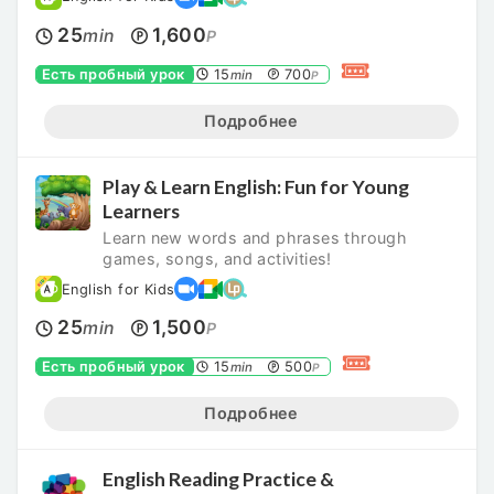
25
1,600
min
P
Есть пробный урок
15
700
min
P
Подробнее
Play & Learn English: Fun for Young
Learners
Learn new words and phrases through
games, songs, and activities!
English for Kids
25
1,500
min
P
Есть пробный урок
15
500
min
P
Подробнее
English Reading Practice &