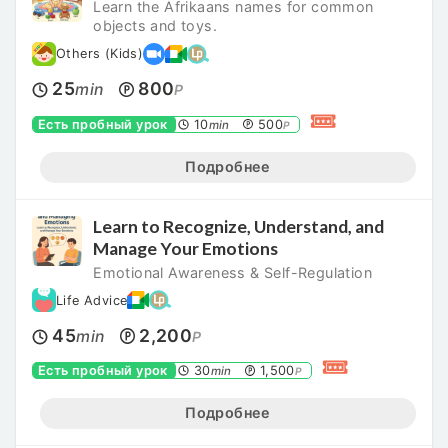
Learn the Afrikaans names for common
objects and toys.
Others (Kids)
25
800
min
P
Есть пробный урок
10
500
min
P
Подробнее
Learn to Recognize, Understand, and
Manage Your Emotions
Emotional Awareness & Self-Regulation
Life Advice
45
2,200
min
P
Есть пробный урок
30
1,500
min
P
Подробнее