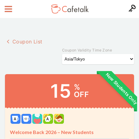
Coupon List
Coupon Validity Time Zone
New Students Only
15
%
OFF
Welcome Back 2026 – New Students