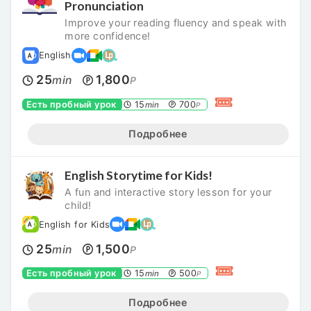
Pronunciation
Improve your reading fluency and speak with
more confidence!
English
25
1,800
min
P
Есть пробный урок
15
700
min
P
Подробнее
English Storytime for Kids!
A fun and interactive story lesson for your
child!
English for Kids
25
1,500
min
P
Есть пробный урок
15
500
min
P
Подробнее