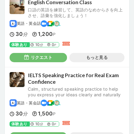
English Conversation Class
口語の英語を練習して、英語のなめからさを向上
させ、語彙を強化しましょう！
英語・英会話
30
1,200
分
P
体験あり
10
0
分
P
リクエスト
もっと見る
IELTS Speaking Practice for Real Exam
Confidence
Calm, structured speaking practice to help
you express your ideas clearly and naturally
英語・英会話
30
1,500
分
P
体験あり
10
0
分
P