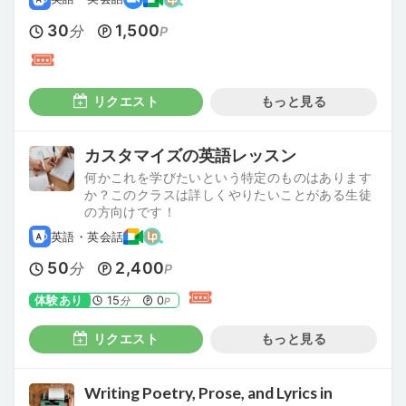
30
1,500
分
P
リクエスト
もっと見る
カスタマイズの英語レッスン
何かこれを学びたいという特定のものはあります
か？このクラスは詳しくやりたいことがある生徒
の方向けです！
英語・英会話
50
2,400
分
P
体験あり
15
0
分
P
リクエスト
もっと見る
Writing Poetry, Prose, and Lyrics in