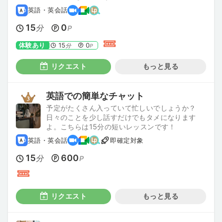
英語・英会話
15
0
分
P
体験あり
15
0
分
P
リクエスト
もっと見る
英語での簡単なチャット
予定がたくさん入っていて忙しいでしょうか？
日々のことを少し話すだけでもタメになります
よ。こちらは15分の短いレッスンです！
英語・英会話
即確定対象
15
600
分
P
リクエスト
もっと見る