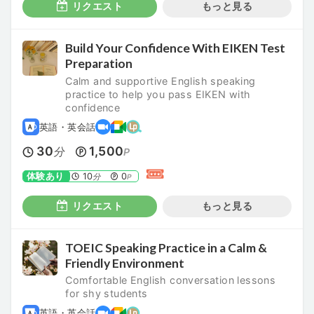
リクエスト
もっと見る
Build Your Confidence With EIKEN Test
Preparation
Calm and supportive English speaking
practice to help you pass EIKEN with
confidence
英語・英会話
30
1,500
分
P
体験あり
10
0
分
P
リクエスト
もっと見る
TOEIC Speaking Practice in a Calm &
Friendly Environment
Comfortable English conversation lessons
for shy students
英語・英会話