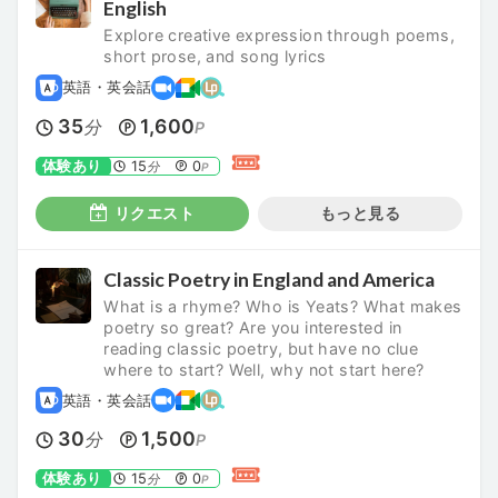
English
Explore creative expression through poems,
short prose, and song lyrics
英語・英会話
35
1,600
分
P
体験あり
15
0
分
P
リクエスト
もっと見る
Classic Poetry in England and America
What is a rhyme? Who is Yeats? What makes
poetry so great? Are you interested in
reading classic poetry, but have no clue
where to start? Well, why not start here?
英語・英会話
30
1,500
分
P
体験あり
15
0
分
P