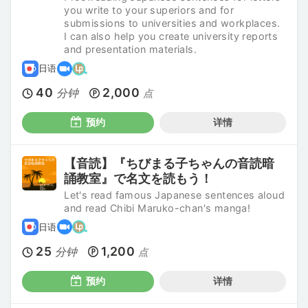
you write to your superiors and for
submissions to universities and workplaces.
I can also help you create university reports
and presentation materials.
日语
40
2,000
分钟
点
预约
详情
【音読】『ちびまる子ちゃんの音読暗
誦教室』で名文を読もう！
Let's read famous Japanese sentences aloud
and read Chibi Maruko-chan's manga!
日语
25
1,200
分钟
点
预约
详情