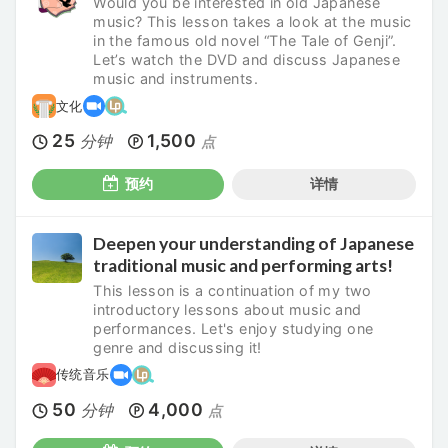
Would you be interested in old Japanese
music? This lesson takes a look at the music
in the famous old novel “The Tale of Genji”.
Let’s watch the DVD and discuss Japanese
music and instruments.
文化
25
1,500
分钟
点
预约
详情
Deepen your understanding of Japanese
traditional music and performing arts!
This lesson is a continuation of my two
introductory lessons about music and
performances. Let's enjoy studying one
genre and discussing it!
传统音乐
50
4,000
分钟
点