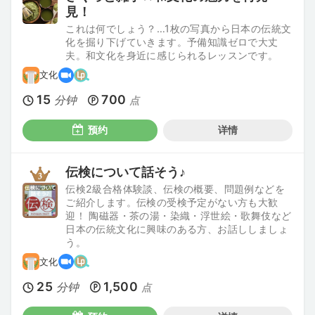
見！
これは何でしょう？…1枚の写真から日本の伝統文
化を掘り下げていきます。予備知識ゼロで大丈
夫。和文化を身近に感じられるレッスンです。
文化
15
700
分钟
点
预约
详情
伝検について話そう♪
伝検2級合格体験談、伝検の概要、問題例などを
ご紹介します。伝検の受検予定がない方も大歓
迎！ 陶磁器・茶の湯・染織・浮世絵・歌舞伎など
日本の伝統文化に興味のある方、お話ししましょ
う。
文化
25
1,500
分钟
点