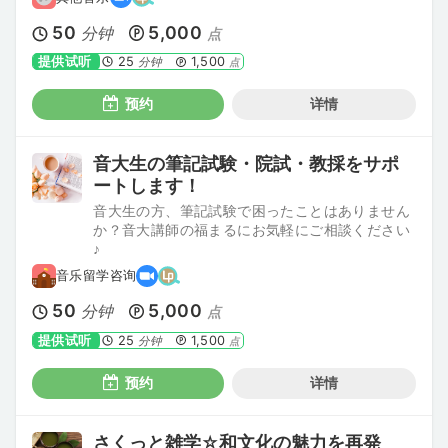
50
5,000
分钟
点
提供试听
25
1,500
分钟
点
预约
详情
音大生の筆記試験・院試・教採をサポ
ートします！
音大生の方、筆記試験で困ったことはありません
か？音大講師の福まるにお気軽にご相談ください
♪
音乐留学咨询
50
5,000
分钟
点
提供试听
25
1,500
分钟
点
预约
详情
さくっと雑学☆和文化の魅力を再発