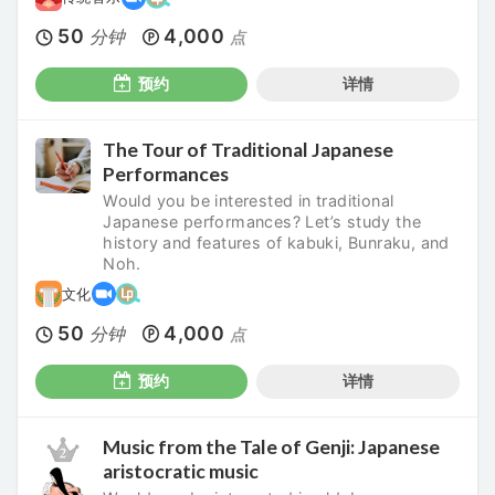
50
4,000
分钟
点
预约
详情
The Tour of Traditional Japanese
Performances
Would you be interested in traditional
Japanese performances? Let’s study the
history and features of kabuki, Bunraku, and
Noh.
文化
50
4,000
分钟
点
预约
详情
Music from the Tale of Genji: Japanese
aristocratic music