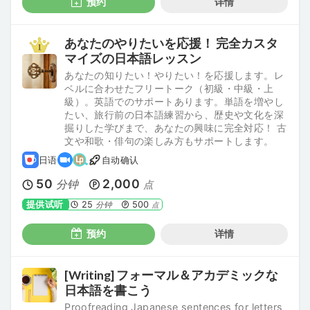
预约
详情
あなたのやりたいを応援！ 完全カスタ
マイズの日本語レッスン
あなたの知りたい！やりたい！を応援します。レ
ベルに合わせたフリートーク（初級・中級・上
級）。英語でのサポートあります。単語を増やし
たい、旅行前の日本語練習から、歴史や文化を深
掘りした学びまで、あなたの興味に完全対応！ 古
文や和歌・俳句の楽しみ方もサポートします。
日语
自动确认
50
2,000
分钟
点
提供试听
25
500
分钟
点
预约
详情
[Writing] フォーマル＆アカデミックな
日本語を書こう
Proofreading Japanese sentences for letters