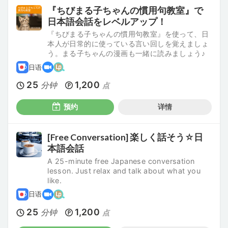
『ちびまる子ちゃんの慣用句教室』で
日本語会話をレベルアップ！
『ちびまる子ちゃんの慣用句教室』を使って、日
本人が日常的に使っている言い回しを覚えましょ
う。まる子ちゃんの漫画も一緒に読みましょう♪
日语
25
1,200
分钟
点
预约
详情
[Free Conversation] 楽しく話そう☆日
本語会話
A 25-minute free Japanese conversation
lesson. Just relax and talk about what you
like.
日语
25
1,200
分钟
点