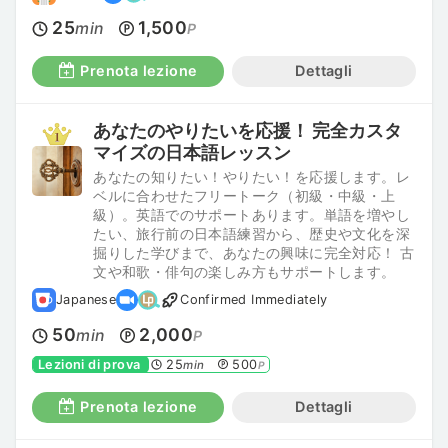
25
1,500
min
P
Prenota lezione
Dettagli
あなたのやりたいを応援！ 完全カスタ
マイズの日本語レッスン
あなたの知りたい！やりたい！を応援します。レ
ベルに合わせたフリートーク（初級・中級・上
級）。英語でのサポートあります。単語を増やし
たい、旅行前の日本語練習から、歴史や文化を深
掘りした学びまで、あなたの興味に完全対応！ 古
文や和歌・俳句の楽しみ方もサポートします。
Japanese
Confirmed Immediately
50
2,000
min
P
Lezioni di prova
25
500
min
P
Prenota lezione
Dettagli