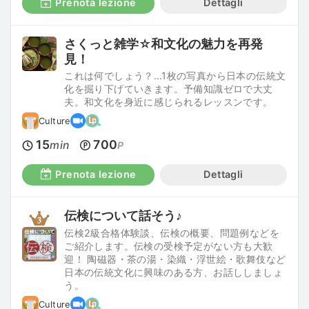
Prenota lezione
Dettagli
さくっと雑学☆和文化の魅力を再発
見！
これは何でしょう？…1枚の写真から日本の伝統文
化を掘り下げていきます。予備知識ゼロで大丈
夫。和文化を身近に感じられるレッスンです。
Culture
15
700
min
P
Prenota lezione
Dettagli
伝検について話そう♪
伝検2級合格体験談、伝検の概要、問題例などを
ご紹介します。伝検の受検予定がない方も大歓
迎！ 陶磁器・茶の湯・染織・浮世絵・歌舞伎など
日本の伝統文化に興味のある方、お話ししましょ
う。
Culture