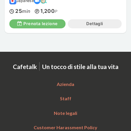
Japanese
25
1,200
min
P
Prenota lezione
Dettagli
|
Cafetalk
Un tocco di stile alla tua vita
Azienda
Staff
Note legali
Customer Harassment Policy