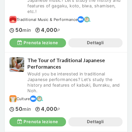
Japanese music? Let’s study the history and
features of gagaku, koto, biwa, shamisen,
etc.!
Traditional Music & Performance
50
4,000
min
P
Prenota lezione
Dettagli
The Tour of Traditional Japanese
Performances
Would you be interested in traditional
Japanese performances? Let’s study the
history and features of kabuki, Bunraku, and
Noh.
Culture
50
4,000
min
P
Prenota lezione
Dettagli