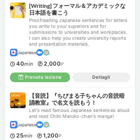
[Writing] フォーマル＆アカデミックな
日本語を書こう
Proofreading Japanese sentences for letters
you write to your superiors and for
submissions to universities and workplaces.
I can also help you create university reports
and presentation materials.
Japanese
40
2,000
min
P
Prenota lezione
Dettagli
【音読】『ちびまる子ちゃんの音読暗
誦教室』で名文を読もう！
Let's read famous Japanese sentences aloud
and read Chibi Maruko-chan's manga!
Japanese
25
1,200
min
P