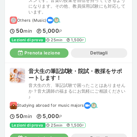
スンです。音楽の授業を自信を持ってできるよう
になります。その他、教員採用試験にも対応して
います。
Others (Music)
50
5,000
min
P
Lezioni di prova
25
1,500
min
P
Prenota lezione
Dettagli
音大生の筆記試験・院試・教採をサポ
ートします！
音大生の方、筆記試験で困ったことはありません
か？音大講師の福まるにお気軽にご相談ください
♪
Studying abroad for music majors
50
5,000
min
P
Lezioni di prova
25
1,500
min
P