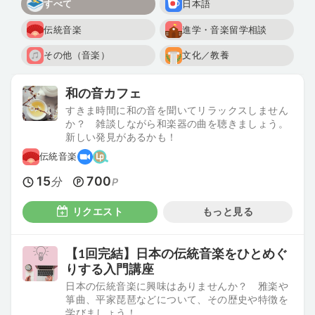
すべて
日本語
伝統音楽
進学・音楽留学相談
その他（音楽）
文化／教養
和の音カフェ
すきま時間に和の音を聞いてリラックスしません
か？ 雑談しながら和楽器の曲を聴きましょう。
新しい発見があるかも！
伝統音楽
15
700
分
P
リクエスト
もっと見る
【1回完結】日本の伝統音楽をひとめぐ
りする入門講座
日本の伝統音楽に興味はありませんか？ 雅楽や
箏曲、平家琵琶などについて、その歴史や特徴を
学びましょう！