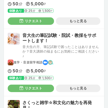
50
5,000
分
P
体験あり
25
1,500
分
P
リクエスト
もっと見る
音大生の筆記試験・院試・教採をサポ
ートします！
音大生の方、筆記試験で困ったことはありません
か？音大講師の福まるにお気軽にご相談ください
♪
進学・音楽留学相談
50
5,000
分
P
体験あり
25
1,500
分
P
リクエスト
もっと見る
さくっと雑学☆和文化の魅力を再発
見！