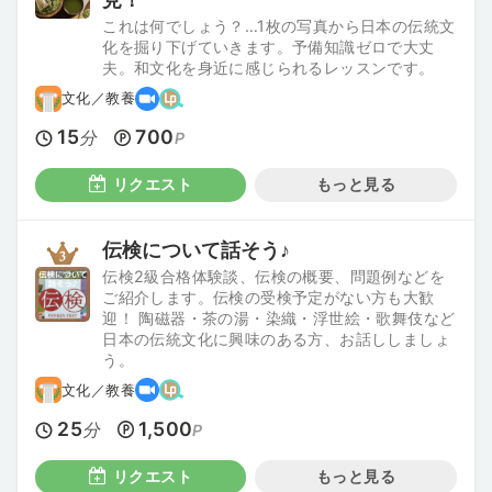
これは何でしょう？…1枚の写真から日本の伝統文
化を掘り下げていきます。予備知識ゼロで大丈
夫。和文化を身近に感じられるレッスンです。
文化／教養
15
700
分
P
リクエスト
もっと見る
伝検について話そう♪
伝検2級合格体験談、伝検の概要、問題例などを
ご紹介します。伝検の受検予定がない方も大歓
迎！ 陶磁器・茶の湯・染織・浮世絵・歌舞伎など
日本の伝統文化に興味のある方、お話ししましょ
う。
文化／教養
25
1,500
分
P
リクエスト
もっと見る