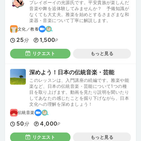
プレイボーイの光源氏です。平安貴族が楽しんだ
音楽や舞を追体験してみませんか？ 予備知識が
なくても大丈夫。雅楽を始めとするさまざまな和
楽器・音楽について丁寧に解説します。
文化／教養
25
1,500
分
P
リクエスト
もっと見る
深めよう！日本の伝統音楽・芸能
このレッスンは、入門講座の続編です。雅楽や能
楽など、日本の伝統音楽・芸能について1つの種
目を取り上げます。動画を見たり説明を聞いたり
してあなたの感じたことを掘り下げながら、日本
文化への理解を深めましょう！
伝統音楽
50
4,000
分
P
リクエスト
もっと見る