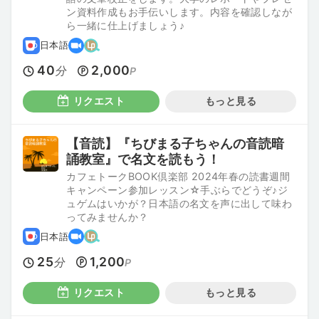
ン資料作成もお手伝いします。内容を確認しなが
ら一緒に仕上げましょう♪
日本語
40
2,000
分
P
リクエスト
もっと見る
【音読】『ちびまる子ちゃんの音読暗
誦教室』で名文を読もう！
カフェトークBOOK倶楽部 2024年春の読書週間
キャンペーン参加レッスン☆手ぶらでどうぞ♪ジ
ュゲムはいかが？日本語の名文を声に出して味わ
ってみませんか？
日本語
25
1,200
分
P
リクエスト
もっと見る