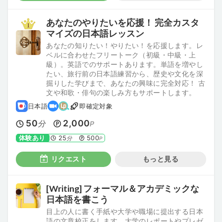
あなたのやりたいを応援！ 完全カスタ
マイズの日本語レッスン
あなたの知りたい！やりたい！を応援します。レ
ベルに合わせたフリートーク（初級・中級・上
級）。英語でのサポートあります。単語を増やし
たい、旅行前の日本語練習から、歴史や文化を深
掘りした学びまで、あなたの興味に完全対応！ 古
文や和歌・俳句の楽しみ方もサポートします。
日本語
即確定対象
50
2,000
分
P
体験あり
25
500
分
P
リクエスト
もっと見る
[Writing] フォーマル＆アカデミックな
日本語を書こう
目上の人に書く手紙や大学や職場に提出する日本
語の文章校正をします。大学のレポートやプレゼ