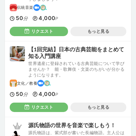
伝統音楽
50
4,000
分
P
リクエスト
もっと見る
【1回完結】日本の古典芸能をまとめて
知る入門講座
世界遺産に登録されている古典芸能について学び
ませんか？ 能・歌舞伎・文楽のちがいが分かる
ようになります。
文化／教養
50
4,000
分
P
リクエスト
もっと見る
源氏物語の世界を音楽で楽しもう！
源氏物語は、紫式部が書いた長編物語。主人公は