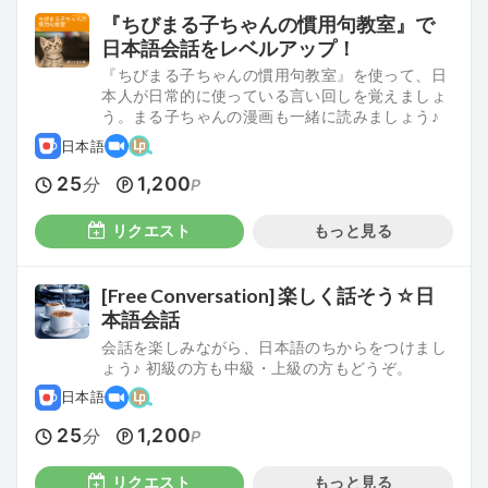
『ちびまる子ちゃんの慣用句教室』で
日本語会話をレベルアップ！
『ちびまる子ちゃんの慣用句教室』を使って、日
本人が日常的に使っている言い回しを覚えましょ
う。まる子ちゃんの漫画も一緒に読みましょう♪
日本語
25
1,200
分
P
リクエスト
もっと見る
[Free Conversation] 楽しく話そう☆日
本語会話
会話を楽しみながら、日本語のちからをつけまし
ょう♪ 初級の方も中級・上級の方もどうぞ。
日本語
25
1,200
分
P
リクエスト
もっと見る