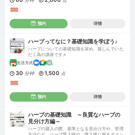
分钟
点
预约
详情
ハーブってなに？基礎知識を学ぼう♪
ハーブについての基礎知識を深め、親しんでいた
だく為の講座です♬
生活方式
30
1,500
分钟
点
预约
详情
ハーブの基礎知識 ～良質なハーブの
見分け方編～
ハーブの購入の際、基準となる見分け方や、管理
方法など、ハーブ購入時や、購入後に困るポイン