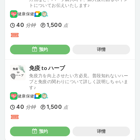
トについてお伝えいたします♪
健康保健
40
1,500
分钟
点
预约
详情
免疫 to ハーブ
免疫力を向上させたい方必見。普段知れないハー
ブと免疫の関わりについて詳しく説明しちゃいま
す♪
健康保健
40
1,500
分钟
点
预约
详情