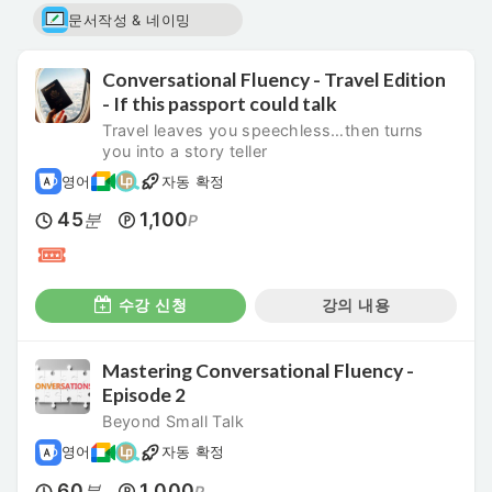
문서작성 & 네이밍
Conversational Fluency - Travel Edition
- If this passport could talk
Travel leaves you speechless…then turns
you into a story teller
영어
자동 확정
45
1,100
분
P
수강 신청
강의 내용
Mastering Conversational Fluency -
Episode 2
Beyond Small Talk
영어
자동 확정
60
1,000
분
P