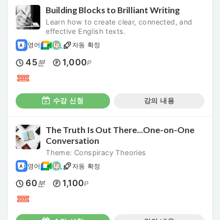
Building Blocks to Brilliant Writing
Learn how to create clear, connected, and
effective English texts.
영어
자동 확정
45
1,000
분
P
수강 신청
강의 내용
The Truth Is Out There...One-on-One
Conversation
Theme: Conspiracy Theories
영어
자동 확정
60
1,100
분
P