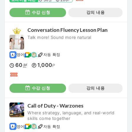
분
P
수강 신청
강의 내용
Conversation Fluency Lesson Plan
Talk more! Sound more natural
영어
자동 확정
60
1,000
분
P
수강 신청
강의 내용
Call of Duty - Warzones
Where strategy, language, and real-world
skills come together
영어
자동 확정