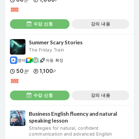
수강 신청
강의 내용
Summer Scary Stories
The Friday Train
영어
자동 확정
50
1,100
분
P
수강 신청
강의 내용
Business English fluency and natural
speaking lesson
Strategies for natural, confident
communication and advanced English