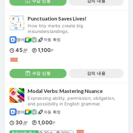
수강 신청
강의 내용
Punctuation Saves Lives!
How tiny marks create big
misunderstandings.
영어
자동 확정
45
1,100
분
P
수강 신청
강의 내용
Modal Verbs: Mastering Nuance
Expressing ability, permission, obligation,
and possibility in English grammar.
영어
자동 확정
30
1,000
분
P
트라이얼 레슨
30
200