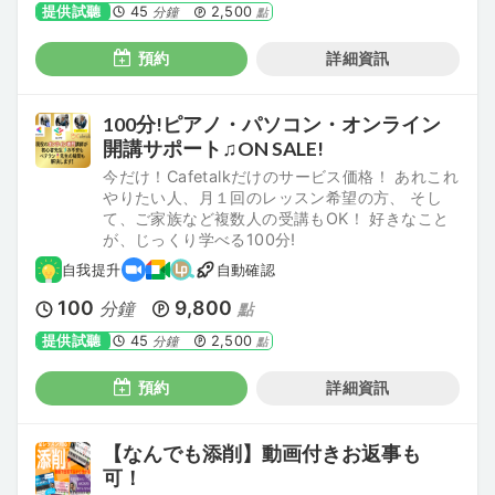
提供試聽
45
2,500
分鐘
點
預約
詳細資訊
100分!ピアノ・パソコン・オンライン
開講サポート♫ON SALE!
今だけ！Cafetalkだけのサービス価格！ あれこれ
やりたい人、月１回のレッスン希望の方、 そし
て、ご家族など複数人の受講もOK！ 好きなこと
が、じっくり学べる100分!
自我提升
自動確認
100
9,800
分鐘
點
提供試聽
45
2,500
分鐘
點
預約
詳細資訊
【なんでも添削】動画付きお返事も
可！