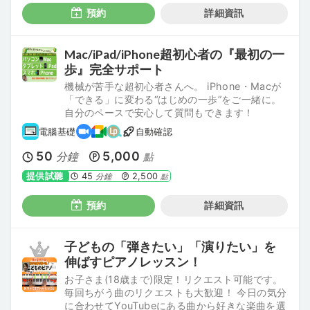
預約
詳細資訊
Mac/iPad/iPhone超初心者の『最初の一
歩』完全サポート
機械が苦手な超初心者さんへ。 iPhone・Macが
「できる」に変わる“はじめの一歩”をご一緒に。
自分のペースで安心して質問もできます！
電腦基礎
自動確認
50
5,000
分鐘
點
提供試聽
45
2,500
分鐘
點
預約
詳細資訊
子どもの「弾きたい」「演りたい」を
伸ばすピアノレッスン！
お子さま(18歳まで)限定！リクエスト可能です。
毎回ちがう曲のリクエストも大歓迎！ 今日の気分
に合わせてYouTubeにある曲から好きな楽曲を選