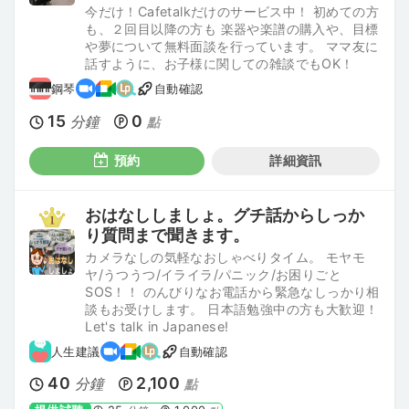
今だけ！Cafetalkだけのサービス中！ 初めての方
も、２回目以降の方も 楽器や楽譜の購入や、目標
や夢について無料面談を行っています。 ママ友に
話すように、お子様に関しての雑談でもOK！
鋼琴
自動確認
15
0
分鐘
點
預約
詳細資訊
おはなししましょ。グチ話からしっか
り質問まで聞きます。
カメラなしの気軽なおしゃべりタイム。 モヤモ
ヤ/うつうつ/イライラ/パニック/お困りごと
SOS！！ のんびりなお電話から緊急なしっかり相
談もお受けします。 日本語勉強中の方も大歓迎！
Let's talk in Japanese!
人生建議
自動確認
40
2,100
分鐘
點