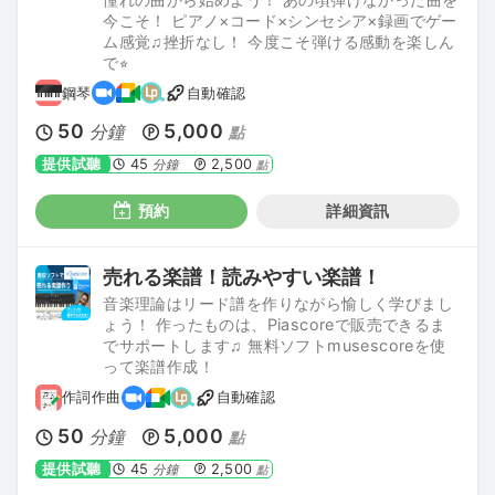
今こそ！ ピアノ×コード×シンセシア×録画でゲー
ム感覚♫挫折なし！ 今度こそ弾ける感動を楽しん
で⭐︎
鋼琴
自動確認
50
5,000
分鐘
點
提供試聽
45
2,500
分鐘
點
預約
詳細資訊
売れる楽譜！読みやすい楽譜！
音楽理論はリード譜を作りながら愉しく学びまし
ょう！ 作ったものは、Piascoreで販売できるま
でサポートします♫ 無料ソフトmusescoreを使
って楽譜作成！
作詞作曲
自動確認
50
5,000
分鐘
點
提供試聽
45
2,500
分鐘
點