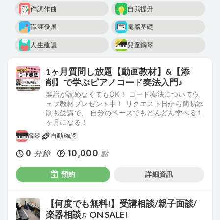
作詞作曲
自我提升
職涯發展
電腦基礎
人生建議
兒童鋼琴
1ヶ月質問し放題【動画教材】&【添
削】で学ぶピアノコード奏法入門♪
楽譜が読めなくてもOK！ コード奏法についてウ
ェブ教材プレゼント中！ リクエスト日から簡易添
削も受講で、 自分のペースでもどんどん学べる１
ヶ月になる！
鋼琴
自動確認
0
10,000
分鐘
點
預約
詳細資訊
【何度でも無料!】受講相談/親子面談/
楽器相談♫ ON SALE!