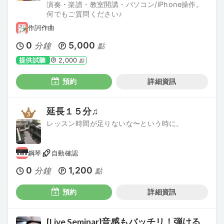
演奏・楽譜・教室開講・パソコン/iPhone操作。
何でもご質問ください♪
作詞作曲
0
5,000
分鐘
點
提供試聽
2,000
點
預約
詳細資訊
延長１５分♫
レッスン時間が足りないな〜という時に。
鋼琴
自動確認
0
1,200
分鐘
點
預約
詳細資訊
[Live Seminar]音感もバッチリ！弾ける