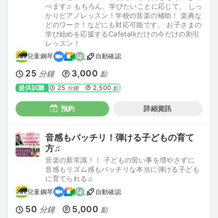
べます♫ もちろん、学びたいことに応じて、 しっ
かりピアノレッスン！学校の音楽の補助！ 楽典な
どのワーク！などにも対応可能です。 お子さまの
学び始めを応援するCafetalkだけの今だけの割引
レッスン！
兒童鋼琴
自動確認
25
3,000
分鐘
點
提供試聽
25
2,500
分鐘
點
預約
詳細資訊
音感もバッチリ！弾ける子どもの育て
方♫
音楽の新常識！！ 子どもの習い事を増やさずに
音感もリズム感もバッチリな本当に弾ける子ども
に育てられる♫
兒童鋼琴
自動確認
50
5,000
分鐘
點