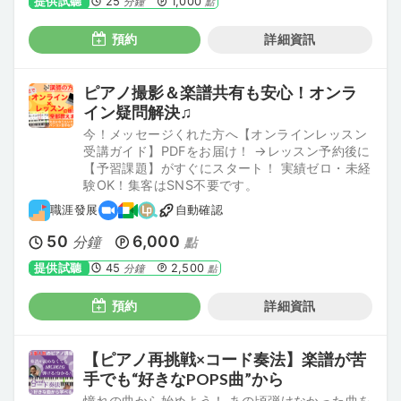
提供試聽
25
1,000
分鐘
點
預約
詳細資訊
ピアノ撮影＆楽譜共有も安心！オンラ
イン疑問解決♫
今！メッセージくれた方へ【オンラインレッスン
受講ガイド】PDFをお届け！ →レッスン予約後に
【予習課題】がすぐにスタート！ 実績ゼロ・未経
験OK！集客はSNS不要です。
職涯發展
自動確認
50
6,000
分鐘
點
提供試聽
45
2,500
分鐘
點
預約
詳細資訊
【ピアノ再挑戦×コード奏法】楽譜が苦
手でも“好きなPOPS曲”から
憧れの曲から始めよう！ あの頃弾けなかった曲を