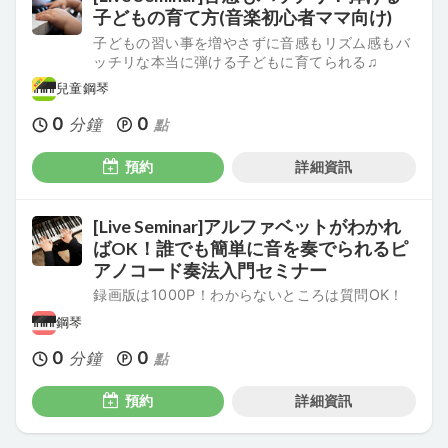
子どもの育て方(音楽初心者ママ向け)
子どもの習い事を増やさずに音感もリズム感もバ
ッチリな本当に弾ける子どもに育てられる♫
兒童鋼琴
0
0
分鐘
點
預約
詳細資訊
[Live Seminar]アルファベットがわかれ
ばOK！誰でも簡単に音を奏でられるピ
アノコード奏法入門セミナー
録画版は1000P！わからないところは質問OK！
鋼琴
0
0
分鐘
點
預約
詳細資訊