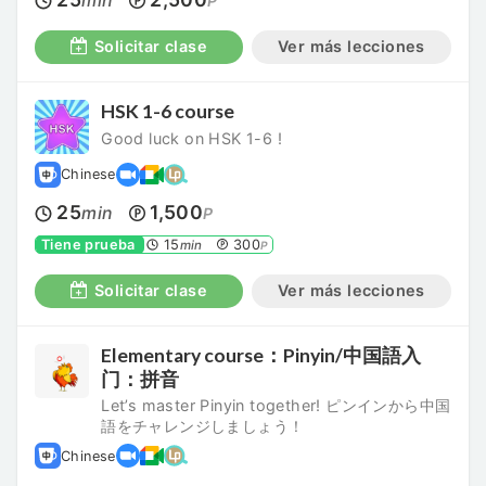
min
P
Solicitar clase
Ver más lecciones
HSK 1-6 course
Good luck on HSK 1-6 !
Chinese
25
1,500
min
P
Tiene prueba
15
300
min
P
Solicitar clase
Ver más lecciones
Elementary course：Pinyin/中国語入
门：拼音
Let’s master Pinyin together! ピンインから中国
語をチャレンジしましょう！
Chinese