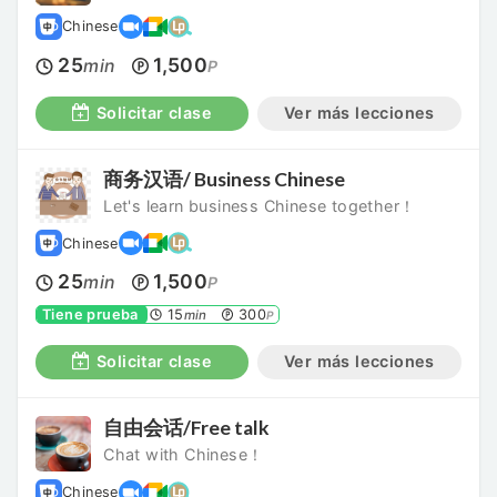
Chinese
25
1,500
min
P
Solicitar clase
Ver más lecciones
商务汉语/ Business Chinese
Let's learn business Chinese together！
Chinese
25
1,500
min
P
Tiene prueba
15
300
min
P
Solicitar clase
Ver más lecciones
自由会话/Free talk
Chat with Chinese！
Chinese