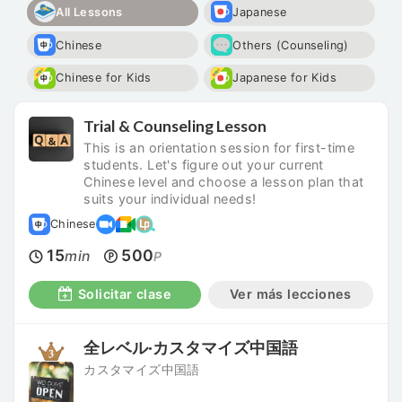
All Lessons
Japanese
Chinese
Others (Counseling)
Chinese for Kids
Japanese for Kids
Trial & Counseling Lesson
This is an orientation session for first-time
students. Let's figure out your current
Chinese level and choose a lesson plan that
suits your individual needs!
Chinese
15
500
min
P
Solicitar clase
Ver más lecciones
全レベル·カスタマイズ中国語
カスタマイズ中国語