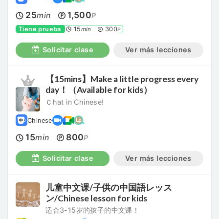
25
1,500
min
P
Tiene prueba
15
300
min
P
Solicitar clase
Ver más lecciones
【15mins】Make a little progress every
day！（Available for kids）
Ｃhat in Chinese!
Chinese
15
800
min
P
Solicitar clase
Ver más lecciones
儿童中文课/子供の中国語レッス
ン/Chinese lesson for kids
适合3-15岁的孩子的中文课！