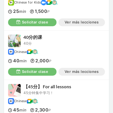
Chinese for Kids
25
1,500
min
P
Solicitar clase
Ver más lecciones
40分的课
40分
Chinese
40
2,000
min
P
Solicitar clase
Ver más lecciones
【45分】 For all lessons
45分钟集中学习！
Chinese
45
2,300
min
P