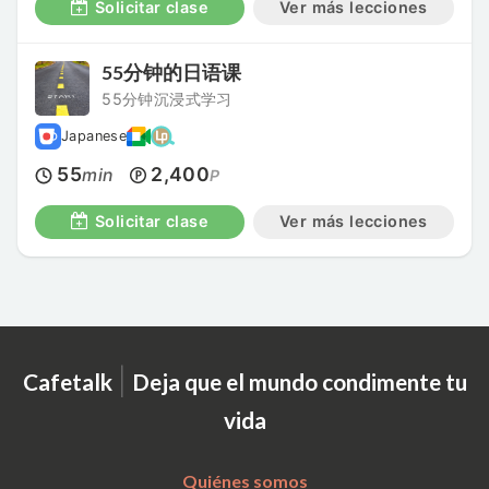
Solicitar clase
Ver más lecciones
55分钟的日语课
55分钟沉浸式学习
Japanese
55
2,400
min
P
Solicitar clase
Ver más lecciones
|
Cafetalk
Deja que el mundo condimente tu
vida
Quiénes somos