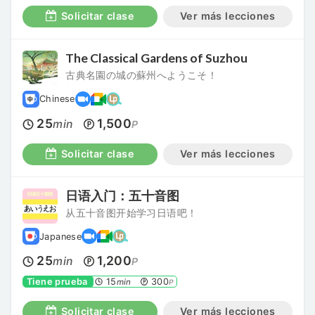
Solicitar clase
Ver más lecciones
The Classical Gardens of Suzhou
古典名園の城の蘇州へようこそ！
Chinese
25
1,500
min
P
Solicitar clase
Ver más lecciones
日语入门：五十音图
从五十音图开始学习日语吧！
Japanese
25
1,200
min
P
Tiene prueba
15
300
min
P
Solicitar clase
Ver más lecciones