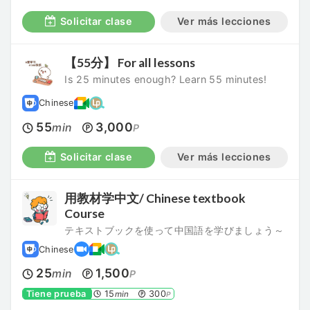
Solicitar clase
Ver más lecciones
【55分】 For all lessons
Is 25 minutes enough? Learn 55 minutes!
Chinese
55
3,000
min
P
Solicitar clase
Ver más lecciones
用教材学中文/ Chinese textbook
Course
テキストブックを使って中国語を学びましょう～
Chinese
25
1,500
min
P
Tiene prueba
15
300
min
P