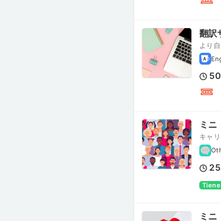
翻訳
より自
En
5
ミニ
キャリ
Ot
25
Tiene
ミニ