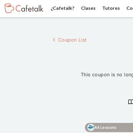
¿Cafetalk?
Clases
Tutores
Co
Coupon List
This coupon is no long
All Lessons