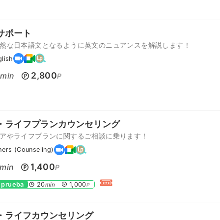
サポート
然な日本語文となるように英文のニュアンスを解説します！
glish
0
2,800
min
P
・ライフプランカウンセリング
アやライフプランに関するご相談に乗ります！
hers (Counseling)
1,400
min
P
 prueba
20
1,000
min
P
・ライフカウンセリング