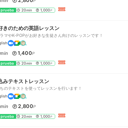
0
2,800
min
P
 prueba
20
1,000
min
P
好きのための英語レッスン
ラマやK-POPがお好きな生徒さん向けのレッスンです！
glish
1,400
min
P
 prueba
20
1,000
min
P
込みテキストレッスン
ちのテキストを使ってレッスンを行います！
glish
0
2,800
min
P
 prueba
20
1,000
min
P