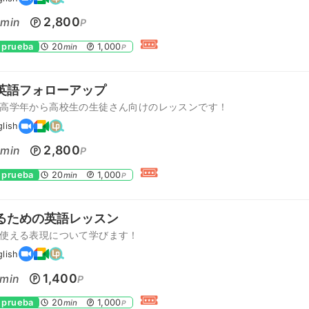
0
2,800
min
P
 prueba
20
1,000
min
P
英語フォローアップ
高学年から高校生の生徒さん向けのレッスンです！
glish
0
2,800
min
P
 prueba
20
1,000
min
P
るための英語レッスン
使える表現について学びます！
glish
1,400
min
P
 prueba
20
1,000
min
P