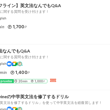
フライン】英文法なんでもQ&A
に関する質問を受け付けます！
glish
1,700
in
P
法なんでもQ&A
に関する質問を受け付けます！
glish
1,400
min
P
 prueba
20
1,000
min
P
 Evineの中学英文法を修了するドリル
英文法を修了するドリル」を使って中学英文法を総復習します！
glish