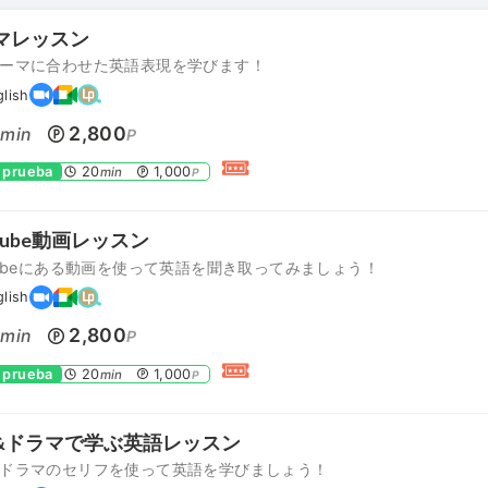
マレッスン
ーマに合わせた英語表現を学びます！
glish
0
2,800
min
P
 prueba
20
1,000
min
P
Tube動画レッスン
Tubeにある動画を使って英語を聞き取ってみましょう！
glish
0
2,800
min
P
 prueba
20
1,000
min
P
&ドラマで学ぶ英語レッスン
ドラマのセリフを使って英語を学びましょう！