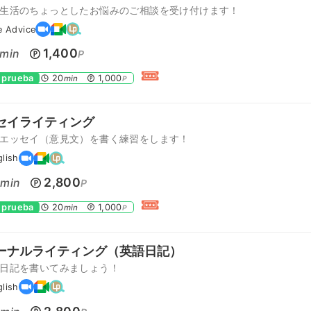
生活のちょっとしたお悩みのご相談を受け付けます！
e Advice
1,400
min
P
 prueba
20
1,000
min
P
セイライティング
エッセイ（意見文）を書く練習をします！
glish
0
2,800
min
P
 prueba
20
1,000
min
P
ーナルライティング（英語日記）
日記を書いてみましょう！
glish