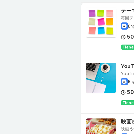
テー
毎回テ
En
5
Tiene
You
You
En
5
Tiene
映画
映画や