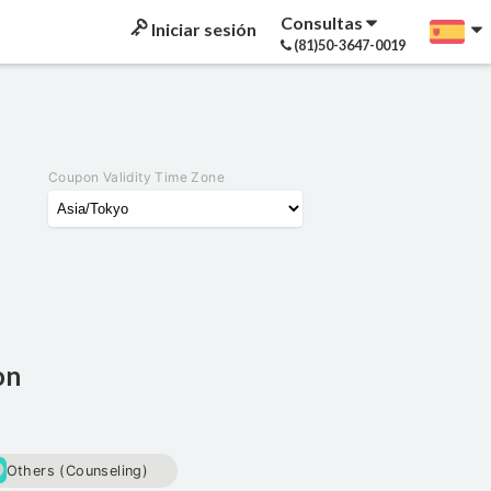
Consultas
Iniciar sesión
(81)50-3647-0019
Coupon Validity Time Zone
on
Others (Counseling)