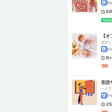
En
5
Tiene
【オ
音読し
En
0
m
音読
一人で
En
25