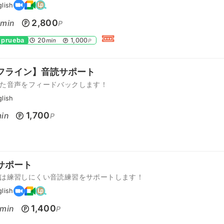
glish
0
2,800
min
P
 prueba
20
1,000
min
P
フライン】音読サポート
た音声をフィードバックします！
glish
1,700
in
P
サポート
は練習しにくい音読練習をサポートします！
glish
1,400
min
P