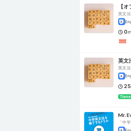
【オ
英文法
En
0
m
英文
英文法
En
25
Tiene
Mr.
「中学
En