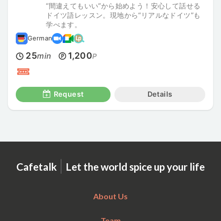
“間違えてもいい”から始めよう！安心して話せる
ドイツ語レッスン。現地から“リアルなドイツ”も
学べます。
German
25
1,200
min
P
Request
Details
|
Cafetalk
Let the world spice up your life
About Us
Team