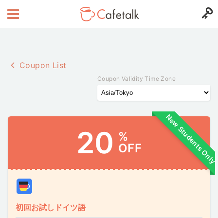
Coupon List
Coupon Validity Time Zone
New Students Only
20
%
OFF
初回お試しドイツ語