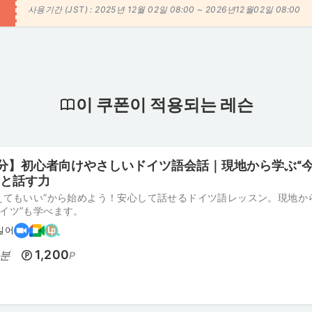
사용기간 (JST) :
2025년 12월 02일 08:00 ~
2026년12월02일 08:00
이 쿠폰이 적용되는 레슨
5分】初心者向けやさしいドイツ語会話｜現地から学ぶ“
”と話す力
えてもいい”から始めよう！安心して話せるドイツ語レッスン。現地か
イツ”も学べます。
일어
1,200
분
P