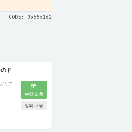
CODE: 0556b1d2
今のド
ら“リア
수강 신청
강의 내용