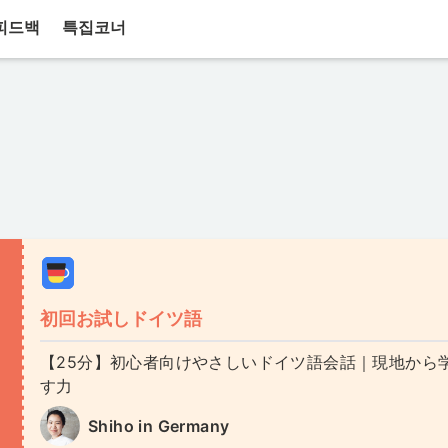
피드백
특집코너
初回お試しドイツ語
【25分】初心者向けやさしいドイツ語会話｜現地から学
す力
Shiho in Germany