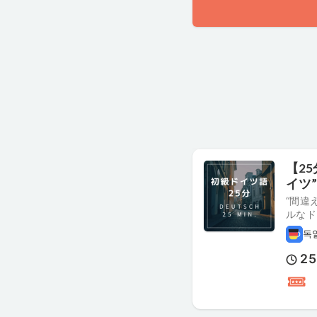
【2
イツ
“間違
ルなド
독
25