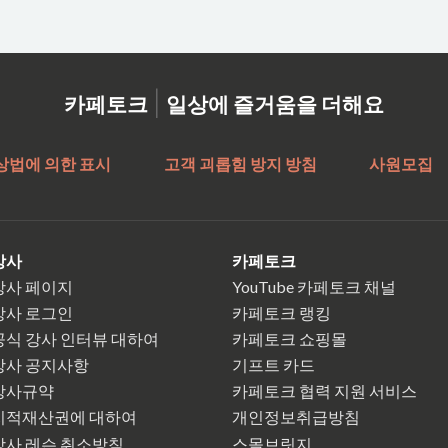
|
카페토크
일상에 즐거움을 더해요
상법에 의한 표시
고객 괴롭힘 방지 방침
사원모집
강사
카페토크
강사 페이지
YouTube 카페토크 채널
강사 로그인
카페토크 랭킹
공식 강사 인터뷰 대하여
카페토크 쇼핑몰
강사 공지사항
기프트 카드
강사규약
카페토크 협력 지원 서비스
지적재산권에 대하여
개인정보취급방침
강사 레슨 취소방침
스몰브릿지