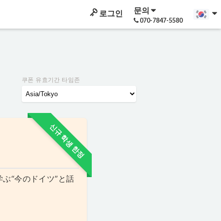
문의
로그인
070-7847-5580
쿠폰 유효기간 타임존
신규 학생 한정
ぶ“今のドイツ”と話