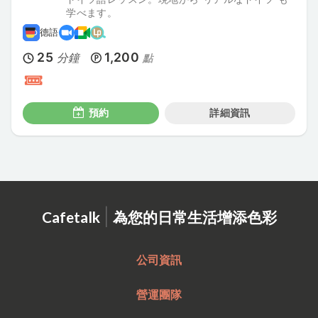
学べます。
德語
25
1,200
分鐘
點
預約
詳細資訊
|
Cafetalk
為您的日常生活增添色彩
公司資訊
營運團隊