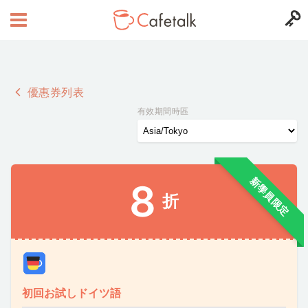
優惠券列表
有效期間時區
新學員限定
8
折
初回お試しドイツ語