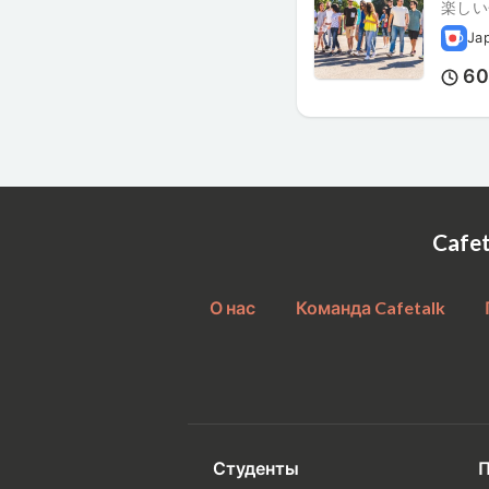
楽しい
Ja
6
Cafe
О нас
Команда Cafetalk
Студенты
П