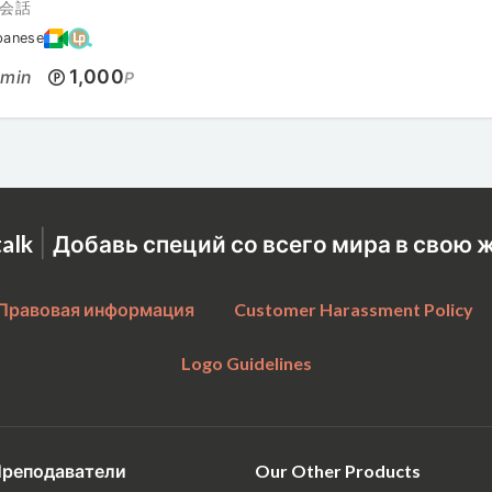
会話
panese
0
1,000
min
P
|
talk
Добавь специй со всего мира в свою 
Правовая информация
Customer Harassment Policy
Logo Guidelines
реподаватели
Our Other Products