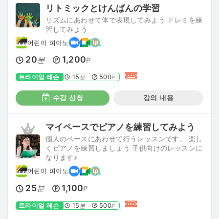
リトミックとけんばんの学習
リズムにあわせて体で表現してみよう ドレミを練
習してみよう
어린이 피아노
20
1,200
분
P
트라이얼 레슨
15
500
분
P
수강 신청
강의 내용
マイペースでピアノを練習してみよう
個人のペースにあわせて行うレッスンです。 楽し
くピアノを練習しましょう 子供向けのレッスンに
なります♪
어린이 피아노
25
1,100
분
P
트라이얼 레슨
15
500
분
P