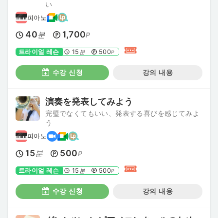
い
피아노
40
1,700
분
P
트라이얼 레슨
15
500
분
P
수강 신청
강의 내용
演奏を発表してみよう
完璧でなくてもいい、発表する喜びを感じてみよ
う
피아노
15
500
분
P
트라이얼 레슨
15
500
분
P
수강 신청
강의 내용