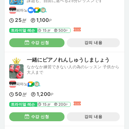
課題も、自由に選べる25分レッスンです
피아노
25
1,100
분
P
트라이얼 레슨
15
500
분
P
수강 신청
강의 내용
一緒にピアノれんしゅうしましょう
なかなか練習できない人の為のレッスン 子供から
大人まで
피아노
50
1,200
분
P
트라이얼 레슨
15
200
분
P
수강 신청
강의 내용