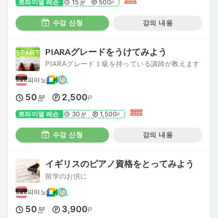
트라이얼 레슨
15
500
분
P
수강 신청
강의 내용
PIARAグレードをうけてみよう
PIARAグレード１級を持っている講師が教えます
피아노
50
2,500
분
P
트라이얼 레슨
30
1,500
분
P
수강 신청
강의 내용
イギリスのピアノ資格をとってみよう
留学のお供に
피아노
50
3,900
분
P