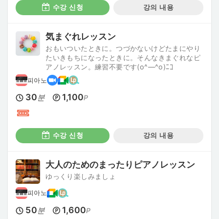
수강 신청
강의 내용
気まぐれレッスン
おもいついたときに。つづかないけどたまにやり
たいきもちになったときに。そんなきまぐれなピ
アノレッスン。練習不要です(o^―^o)ﾆｺ
피아노
30
1,100
분
P
수강 신청
강의 내용
大人のためのまったりピアノレッスン
ゆっくり楽しみましょ
피아노
50
1,600
분
P