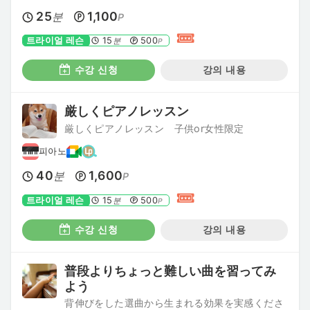
25
1,100
분
P
트라이얼 레슨
15
500
분
P
수강 신청
강의 내용
厳しくピアノレッスン
厳しくピアノレッスン 子供or女性限定
피아노
40
1,600
분
P
트라이얼 레슨
15
500
분
P
수강 신청
강의 내용
普段よりちょっと難しい曲を習ってみ
よう
背伸びをした選曲から生まれる効果を実感くださ