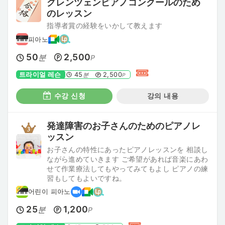
グレンツェンピアノコンクールのため
のレッスン
指導者賞の経験をいかして教えます
피아노
50
2,500
분
P
트라이얼 레슨
45
2,500
분
P
수강 신청
강의 내용
発達障害のお子さんのためのピアノレ
ッスン
お子さんの特性にあったピアノレッスンを 相談し
ながら進めていきます ご希望があれば音楽にあわ
せて作業療法してもやってみてもよし ピアノの練
習もしてもよいですね。
어린이 피아노
25
1,200
분
P