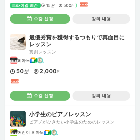
트라이얼 레슨
15
500
분
P
수강 신청
강의 내용
最優秀賞を獲得するつもりで真面目に
レッスン
真剣レッスン
피아노
50
2,000
분
P
수강 신청
강의 내용
小学生のピアノレッスン
ピアノがひきたい小学生のためのレッスン
어린이 피아노