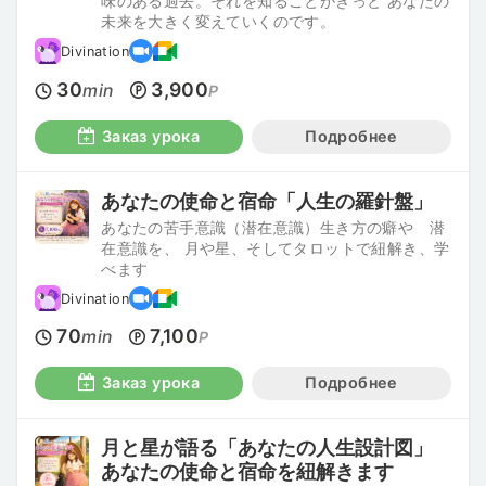
味のある過去。それを知ることがきっと あなたの
未来を大きく変えていくのです。
Divination
30
3,900
min
P
Заказ урока
Подробнее
あなたの使命と宿命「人生の羅針盤」
あなたの苦手意識（潜在意識）生き方の癖や 潜
在意識を、 月や星、そしてタロットで紐解き、学
べます
Divination
70
7,100
min
P
Заказ урока
Подробнее
月と星が語る「あなたの人生設計図」
あなたの使命と宿命を紐解きます