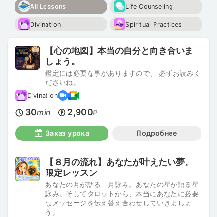
All Lessons
Life Counseling
Divination
Spiritual Practices
【心の地図】本当の自分と向き合いま
しょう。
鑑定には必要な事がありますので、 必ずお読みく
ださいね。
Divination
30
2,900
min
P
Заказ урока
Подробнее
【８月の流れ】あなたが叶えたい夢。
限定レッスン
あなたの月が語る 月詠み。あなたの星が語る星
詠み。そしてタロットから、本当にあなたに必要
なメッセージを伝え答え合わせしていきましょ
う。