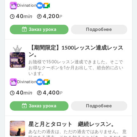
Divination
40
4,200
min
P
Заказ урока
Подробнее
【期間限定】1500レッスン達成レッス
ン。
お陰様で1500レッスン達成できました。そこで
お得なクーポンを1か月お出して、総合的に占い
います。
Divination
40
4,400
min
P
Заказ урока
Подробнее
星と月とタロット 継続レッスン。
あなたの過去は、ただの過去ではありません。 意