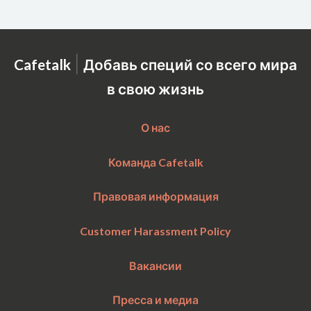
|
Cafetalk
Добавь специй со всего мира
в свою жизнь
О нас
Команда Cafetalk
Правовая информация
Customer Harassment Policy
Вакансии
Пресса и медиа