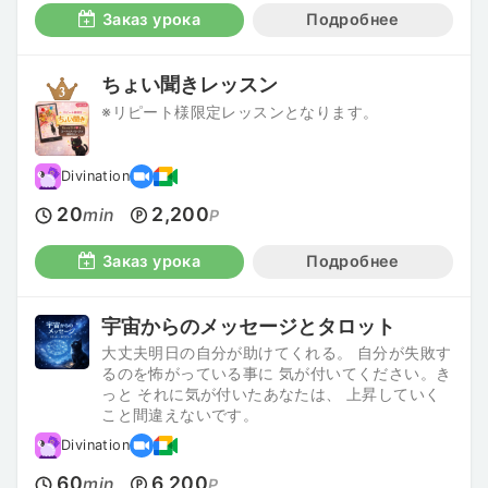
Заказ урока
Подробнее
ちょい聞きレッスン
※リピート様限定レッスンとなります。
Divination
20
2,200
min
P
Заказ урока
Подробнее
宇宙からのメッセージとタロット
大丈夫明日の自分が助けてくれる。 自分が失敗す
るのを怖がっている事に 気が付いてください。き
っと それに気が付いたあなたは、 上昇していく
こと間違えないです。
Divination
60
6,200
min
P