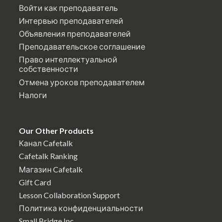
Войти как преподаватель
Интервью преподавателей
Объявления преподавателей
Преподавательское соглашение
Право интеллектуальной
собственности
Отмена уроков преподавателем
Налоги
Our Other Products
Канал Cafetalk
Cafetalk Ranking
Магазин Cafetalk
Gift Card
Lesson Collaboration Support
Политика конфиденциальности
Small Bridge Inc.