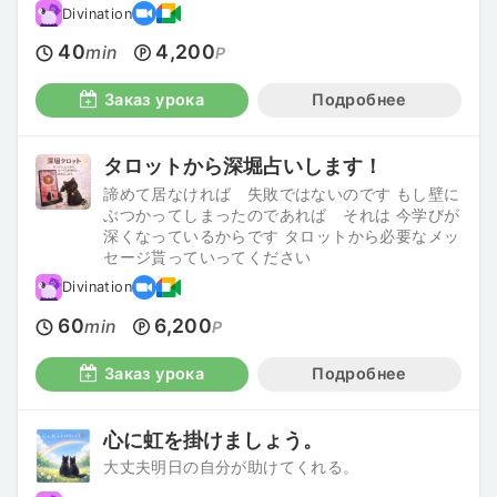
Divination
40
4,200
min
P
Заказ урока
Подробнее
タロットから深堀占いします！
諦めて居なければ 失敗ではないのです もし壁に
ぶつかってしまったのであれば それは 今学びが
深くなっているからです タロットから必要なメッ
セージ貰っていってください
Divination
60
6,200
min
P
Заказ урока
Подробнее
心に虹を掛けましょう。
大丈夫明日の自分が助けてくれる。