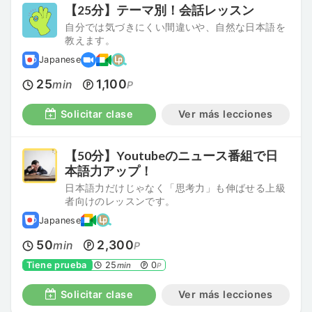
【25分】テーマ別！会話レッスン
自分では気づきにくい間違いや、自然な日本語を
教えます。
Japanese
25
1,100
min
P
Solicitar clase
Ver más lecciones
【50分】Youtubeのニュース番組で日
本語力アップ！
日本語力だけじゃなく「思考力」も伸ばせる上級
者向けのレッスンです。
Japanese
50
2,300
min
P
Tiene prueba
25
0
min
P
Solicitar clase
Ver más lecciones