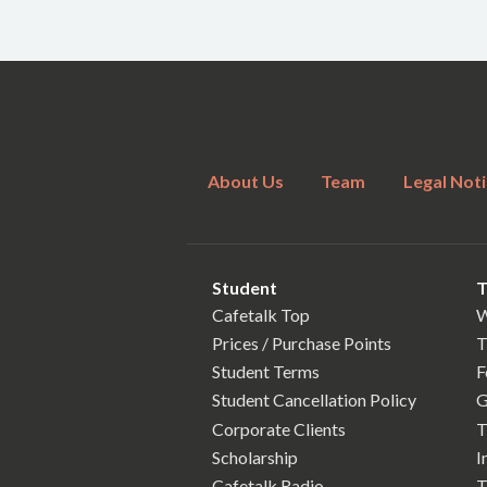
About Us
Team
Legal Noti
Student
T
Cafetalk Top
W
Prices / Purchase Points
T
Student Terms
F
Student Cancellation Policy
G
Corporate Clients
T
Scholarship
I
Cafetalk Radio
T