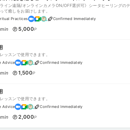
ライン遠隔/オンラインカメラON/OFF選択可》シータヒーリングの
って癒しをお届けします。
ritual Practices
Confirmed Immediately
0
5,000
min
P
用
レッスンで使用できます。
e Advice
Confirmed Immediately
0
1,500
min
P
用
レッスンで使用できます。
e Advice
Confirmed Immediately
0
2,000
min
P