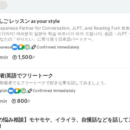
 レッスン as your style
Japanese Partner for Conversation, JLPT, and Reading Fun! 회화
읽기까지! 여러분의 일본어 학습 파트너가 되어 드립니다. 会話・JLP
なたの「やりたい」に寄り添う日本語パートナー。
panese
Confirmed Immediately
1,500
min
P
級者)英語でフリートーク
初級者でもフリートークで好きな事を話してみましょう。
glish
Confirmed Immediately
800
min
P
の悩み相談】モヤモヤ、イライラ、自慢話などを話して
！