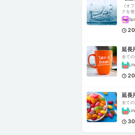
《オフ
クを使
Spi
2
延長
全ての
Lif
2
延長
全ての
Lif
3