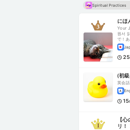
Spiritual Practices
にほんご
Your 
원서 
で！あ
Ja
25
(初
英会話
En
15
【心
リ！