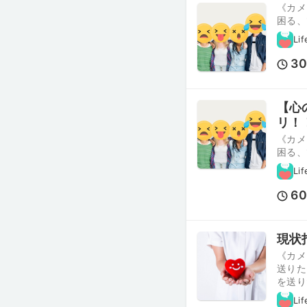
《カメ
困る、
Lif
3
【心
リ！
《カメ
困る、
Lif
6
現状
《カメ
送りた
を送り
Lif