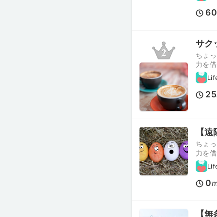
6
サク
ちょっ
力を借
Lif
25
【遠
ちょっ
力を借
Lif
0
m
【無