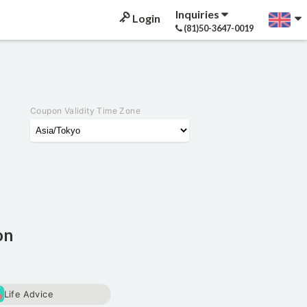
Inquiries
Login
(81)50-3647-0019
Coupon Validity Time Zone
on
Life Advice