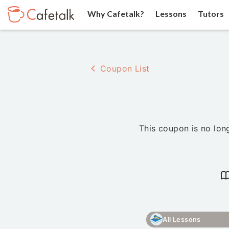
Why Cafetalk?
Lessons
Tutors
Coupon List
This coupon is no long
All Lessons