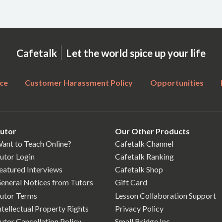
|
Cafetalk
Let the world spice up your life
ce
Customer Harassment Policy
Opportunities
utor
Our Other Products
ant to Teach Online?
Cafetalk Channel
utor Login
Cafetalk Ranking
eatured Interviews
Cafetalk Shop
eneral Notices from Tutors
Gift Card
utor Terms
Lesson Collaboration Support
ntellectual Property Rights
Privacy Policy
utor Cancellation Policy
Small Bridge Inc.