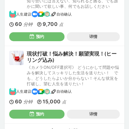
知り合いには言えない、知られると困る、でも誰
かに聞いて欲しい事、何でもお話しください
人生建议
自动确认
60
9,700
分钟
点
预约
详情
現状打破！悩み解決！願望実現！(ヒー
リング込み)
《カメラON/OFF選択可》 どうにかして問題や悩
みを解決してスッキリした生活を送りたい！ で
も、どうしたらよいか分からない！そんな状況を
打破し、望む人生を送りたい！
人生建议
自动确认
60
15,000
分钟
点
预约
详情