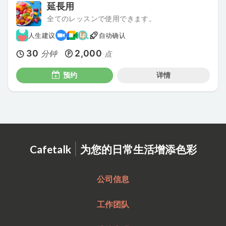
延長用
全てのレッスンで使用できます。
人生建议
自动确认
30
2,000
分钟
点
预约
详情
|
Cafetalk
为您的日常生活增添色彩
公司信息
工作团队