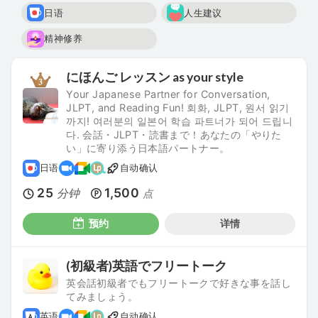
日语
人生建议
精神修养
にほんご レッスン as your style
Your Japanese Partner for Conversation,
JLPT, and Reading Fun! 회화, JLPT, 원서 읽기
까지! 여러분의 일본어 학습 파트너가 되어 드립니
다. 会話・JLPT・読書まで！あなたの「やりた
い」に寄り添う日本語パートナー。
日语
自动确认
25
1,500
分钟
点
预约
详情
(初級者)英語でフリートーク
英会話初級者でもフリートークで好きな事を話し
てみましょう。
英语
自动确认