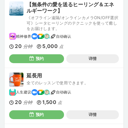
【無条件の愛を送るヒーリング＆エネ
ルギーワーク】
《オフライン遠隔/オンラインカメラON/OFF選択
可》シータヒーリングのテクニックを使って癒し
をお届けします。
精神修养
自动确认
20
5,000
分钟
点
预约
详情
延長用
全てのレッスンで使用できます。
人生建议
自动确认
20
1,500
分钟
点
预约
详情