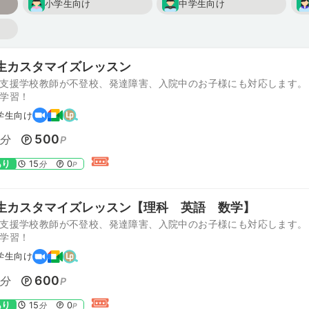
小学生向け
中学生向け
生カスタマイズレッスン
支援学校教師が不登校、発達障害、入院中のお子様にも対応します。
学習！
学生向け
500
分
P
あり
15
0
分
P
生カスタマイズレッスン【理科 英語 数学】
支援学校教師が不登校、発達障害、入院中のお子様にも対応します。
学習！
学生向け
600
分
P
あり
15
0
分
P