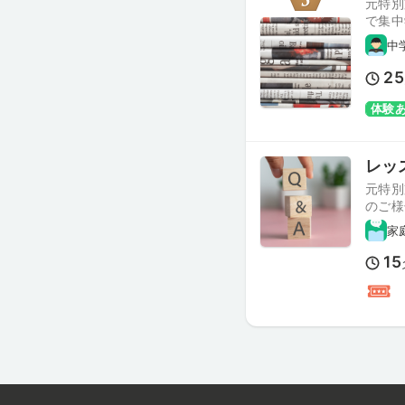
元特別
で集中
中
25
体験
レッ
元特別
のご様
家
15