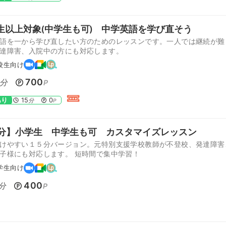
生以上対象(中学生も可) 中学英語を学び直そう
語を一から学び直したい方のためのレッスンです。一人では継続が難
達障害、入院中の方にも対応します。
校生向け
700
分
P
あり
15
0
分
P
5分】小学生 中学生も可 カスタマイズレッスン
けやすい１５分バージョン。元特別支援学校教師が不登校、発達障害
子様にも対応します。 短時間で集中学習！
学生向け
400
分
P