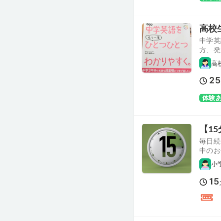
高校
中学英
方、発
高
25
体験
【1
毎日続
中のお
小
15