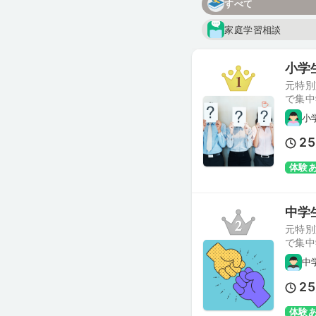
すべて
家庭学習相談
小学
元特別
で集中
小
25
体験
中学
元特別
で集中
中
25
体験