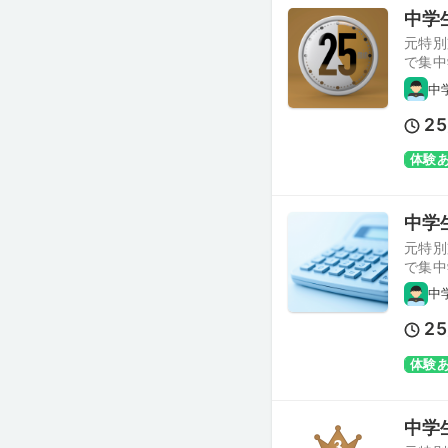
中学
元特別
で集中
中
25
体験
中学
元特別
で集中
中
25
体験
中学