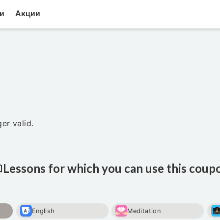
и
Акции
er valid.
Lessons for which you can use this coup
English
Meditation