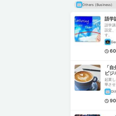
Others (Business)
語学
語学講
設定、
す。
Ge
6
「自
ビジ
起業し
華させ
Ot
9