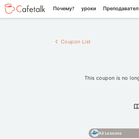
Почему?
уроки
Преподавател
Coupon List
This coupon is no long
All Lessons