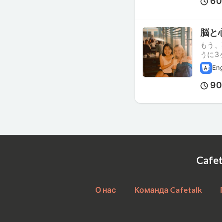
6
脳と
もう、
うに3
En
9
Cafe
О нас
Команда Cafetalk