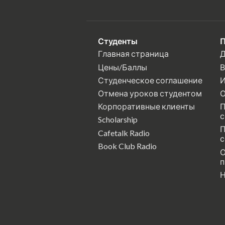
Студенты
П
Главная страница
Д
Цены/Баллы
В
Студенческое соглашение
И
Отмена уроков студентом
О
Корпоративные клиенты
П
с
Scholarship
П
Cafetalk Radio
с
Book Club Radio
О
п
Н