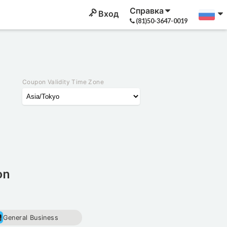
Справка
Вход
(81)50-3647-0019
Coupon Validity Time Zone
on
General Business