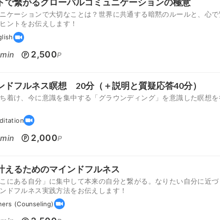
トで繋がるグローバルコミュニケーションの極意
ニケーションで大切なことは？世界に共通する暗黙のルールと、心で
ヒントをお伝えします！
glish
0
2,500
min
P
ンドフルネス瞑想 20分（＋説明と質疑応答40分）
ち着け、今に意識を集中する「グラウンディング」を意識した瞑想を
ditation
0
2,000
min
P
叶えるためのマインドフルネス
こにある自分」に集中して本来の自分と繋がる。なりたい自分に近づ
ンドフルネス実践方法をお伝えします！
hers (Counseling)