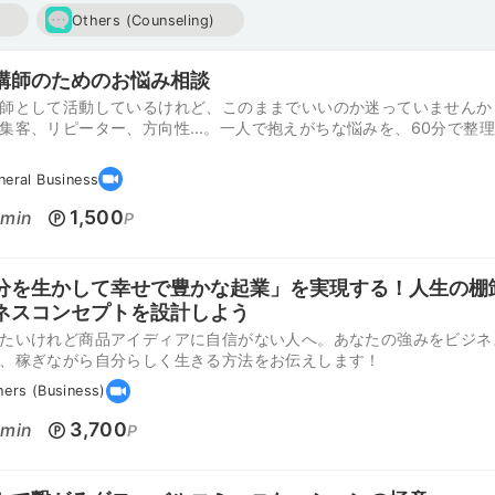
Others (Counseling)
講師のためのお悩み相談
師として活動しているけれど、このままでいいのか迷っていませんか
集客、リピーター、方向性…。一人で抱えがちな悩みを、60分で整
neral Business
0
1,500
min
P
分を生かして幸せで豊かな起業」を実現する！人生の棚
ネスコンセプトを設計しよう
たいけれど商品アイディアに自信がない人へ。あなたの強みをビジネ
、稼ぎながら自分らしく生きる方法をお伝えします！
hers (Business)
0
3,700
min
P