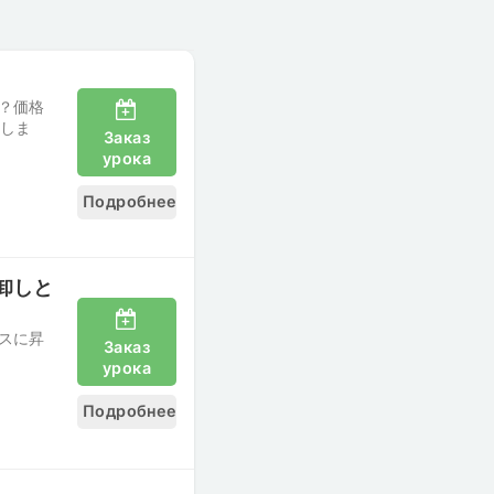
？価格
理しま
Заказ
урока
Подробнее
卸しと
スに昇
Заказ
урока
Подробнее