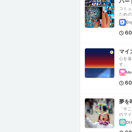
ハー
コミュ
ための
En
6
マイ
心を落
す。
Me
6
夢を
「今こ
のマイ
Ot