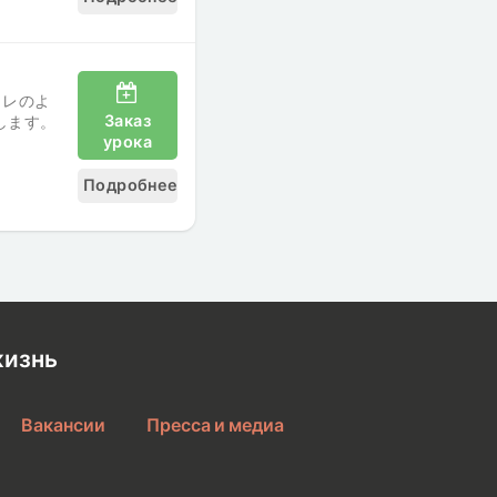
トレのよ
Заказ
します。
урока
Подробнее
жизнь
Вакансии
Пресса и медиа