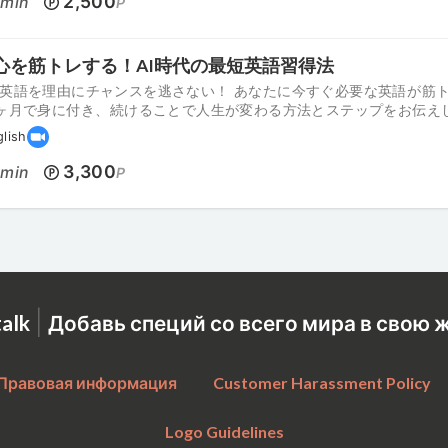
0
2,500
min
P
心を筋トレする！AI時代の最短英語習得法
英語を理由にチャンスを逃さない！ あなたに今すぐ必要な英語が 筋
ヶ月で身に付き、 続けることで人生が変わる方法とステップをお伝え
glish
0
3,300
min
P
|
talk
Добавь специй со всего мира в свою 
Правовая информация
Customer Harassment Policy
Logo Guidelines