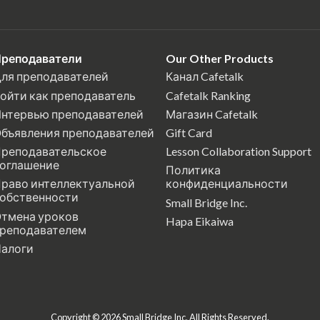
реподаватели
Our Other Products
ля преподавателей
Канал Cafetalk
ойти как преподаватель
Cafetalk Ranking
нтервью преподавателей
Магазин Cafetalk
бъявления преподавателей
Gift Card
реподавательское
Lesson Collaboration Support
оглашение
Политика
раво интеллектуальной
конфиденциальности
обственности
Small Bridge Inc.
тмена уроков
Hapa Eikaiwa
реподавателем
алоги
Copyright © 2026 Small Bridge Inc. All Rights Reserved.