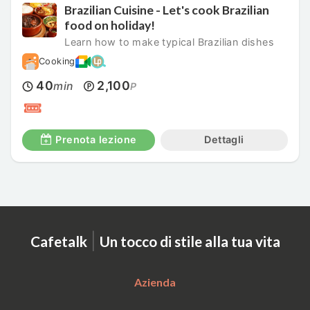
Brazilian Cuisine - Let's cook Brazilian
food on holiday!
Learn how to make typical Brazilian dishes
Cooking
40
2,100
min
P
Prenota lezione
Dettagli
|
Cafetalk
Un tocco di stile alla tua vita
Azienda