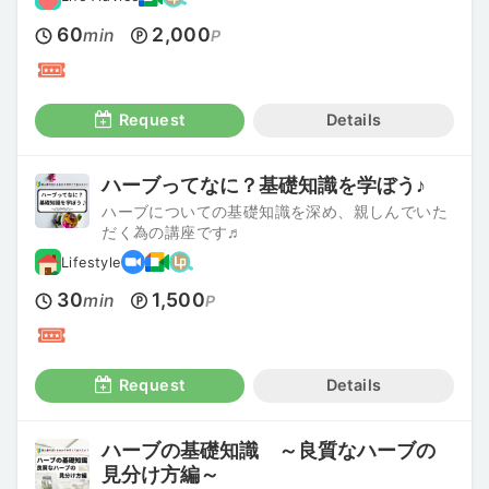
60
2,000
min
P
Request
Details
ハーブってなに？基礎知識を学ぼう♪
ハーブについての基礎知識を深め、親しんでいた
だく為の講座です♬
Lifestyle
30
1,500
min
P
Request
Details
ハーブの基礎知識 ～良質なハーブの
見分け方編～