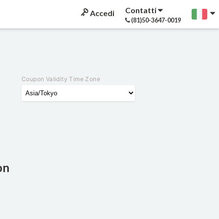
Contatti
Accedi
(81)50-3647-0019
Coupon Validity Time Zone
on