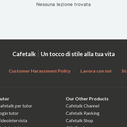
Nessuna lezione trovata
|
Cafetalk
Un tocco di stile alla tua vita
Customer Harassment Policy
Lavora con noi
St
utor
Our Other Products
afetalk per tutor
Cafetalk Channel
ogin tutor
Cafetalk Ranking
ideointervista
Cafetalk Shop