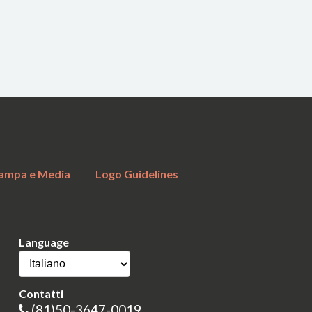
ampa e Media
Logo Guidelines
Language
Contatti
(81)50-3647-0019