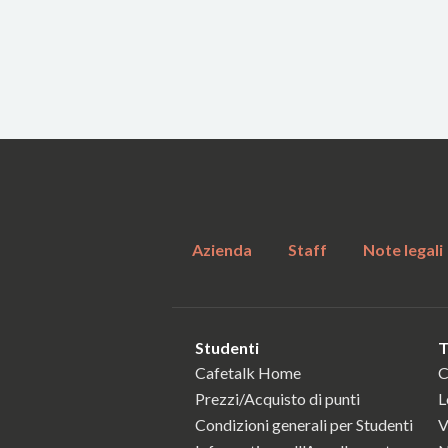
Azienda
Staff
Note legali
Studenti
T
Cafetalk Home
C
Prezzi/Acquisto di punti
L
Condizioni generali per Studenti
V