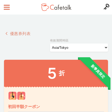
優惠券列表
有效期間時區
新學員限定
5
折
初回半額クーポン