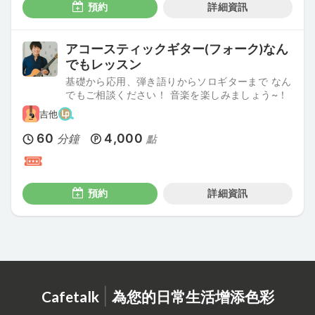
預約
詳細資訊
アコースティックギター(フォーク)なん
でもレッスン
基礎から応用、弾き語りからソロギターまで なん
でもご相談ください！ 音楽を楽しみましょう~！
吉他
60
4,000
分鐘
點
預約
詳細資訊
|
Cafetalk
為您的日常生活增添色彩