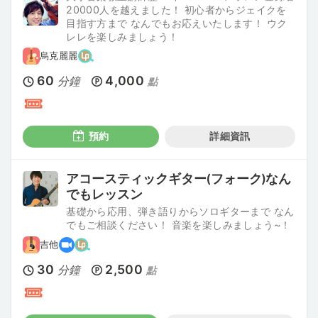
20000人を越えました！ 初心者からジェイクを
目指す方まで なんでもお応えいたします！ ウク
レレを楽しみましょう！
烏克麗麗
60
4,000
分鐘
點
預約
詳細資訊
アコースティックギター(フォーク)なん
でもレッスン
基礎から応用、弾き語りからソロギターまで なん
でもご相談ください！ 音楽を楽しみましょう~！
吉他
30
2,500
分鐘
點