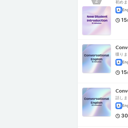
初めま
En
15
Conve
喋りま
En
15
Conve
話しま
En
3