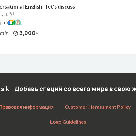
rsational English - let's discuss!
しょう!
glish
0
3,000
min
P
|
talk
Добавь специй со всего мира в свою 
Правовая информация
Customer Harassment Policy
Logo Guidelines