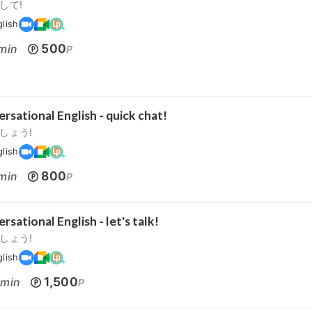
して!
glish
500
min
P
rsational English - quick chat!
しょう!
glish
800
min
P
rsational English - let's talk!
しょう!
glish
0
1,500
min
P