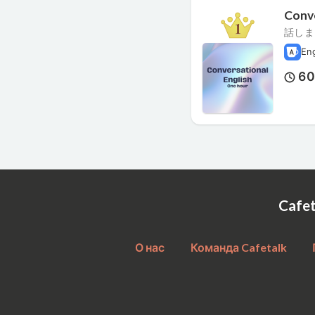
Conve
話しま
En
6
Cafe
О нас
Команда Cafetalk