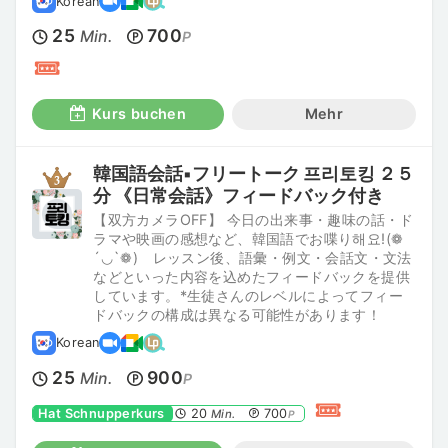
Korean
25
700
Min.
P
Kurs buchen
Mehr
韓国語会話▪︎フリートーク 프리토킹 ２５
分 《日常会話》フィードバック付き
【双方カメラOFF】 今日の出来事・趣味の話・ド
ラマや映画の感想など、韓国語でお喋り해요!(❁
´◡`❁) レッスン後、語彙・例文・会話文・文法
などといった内容を込めたフィードバックを提供
しています。*生徒さんのレベルによってフィー
ドバックの構成は異なる可能性があります！
Korean
25
900
Min.
P
Hat Schnupperkurs
20
700
Min.
P