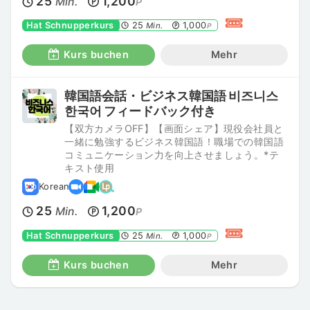
25
1,200
Min.
P
Hat Schnupperkurs
25
1,000
Min.
P
Kurs buchen
Mehr
韓国語会話・ビジネス韓国語 비즈니스
한국어 フィードバック付き
【双方カメラOFF】【画面シェア】現役会社員と
一緒に勉強するビジネス韓国語！職場での韓国語
コミュニケーション力を向上させましょう。*テ
キスト使用
Korean
25
1,200
Min.
P
Hat Schnupperkurs
25
1,000
Min.
P
Kurs buchen
Mehr