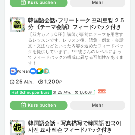
Kurs buchen
Mehr
韓国語会話▪︎フリートーク 프리토킹 ２５
分 《テーマ会話》フィードバック付き
【双方カメラOFF】講師が事前にテーマを用意す
るレッスンです。レッスン後、語彙・例文・会話
文・文法などといった内容を込めたフィードバッ
クを提供しています。*生徒さんのレベルによっ
てフィードバックの構成は異なる可能性がありま
す！
Korean
25
1,200
Min.
P
Hat Schnupperkurs
25
1,000
Min.
P
Kurs buchen
Mehr
韓国語会話・写真描写で韓国語 한국어
사진 묘사 레슨 フィードバック付き