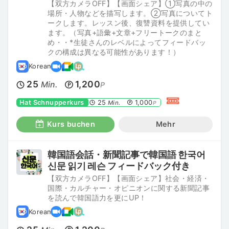
【双方カメラOFF】【画面シェア】①写真の中の
場所・人物などを描写します。②写真についてト
ークします。レッスン後、復讐資料を提供してい
ます。（写真+語彙+文章+フリートークのまと
め・・*生徒さんのレベルによってフィードバッ
クの構成は異なる可能性があります！）
Korean
25
1,200
Min.
P
Hat Schnupperkurs
25
1,000
Min.
P
Kurs buchen
Mehr
韓国語会話・新聞記事で韓国語 한국어
신문 읽기 레슨 フィードバック付き
【双方カメラOFF】【画面シェア】社会・経済・
国際・カルチャー・オピニオンに関する新聞記事
を読んで韓国語力を更にUP！
Korean