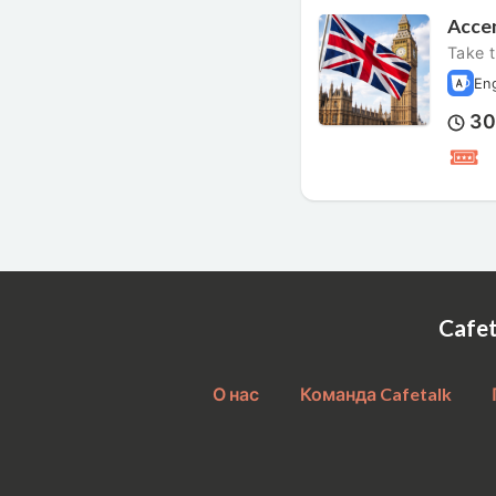
Accen
Take t
En
3
Cafe
О нас
Команда Cafetalk