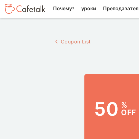
Почему?
уроки
Преподавател
Coupon List
50
%
OFF