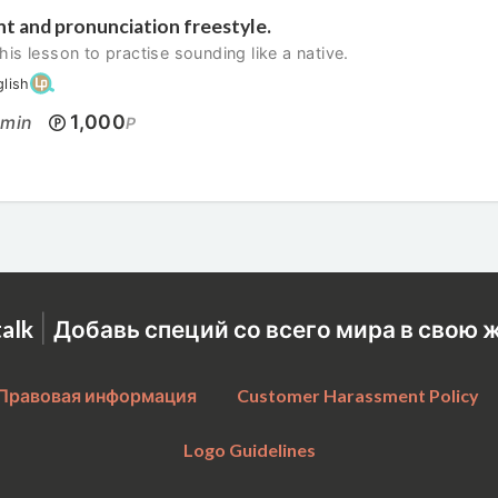
t and pronunciation freestyle.
his lesson to practise sounding like a native.
glish
0
1,000
min
P
|
talk
Добавь специй со всего мира в свою 
Правовая информация
Customer Harassment Policy
Logo Guidelines