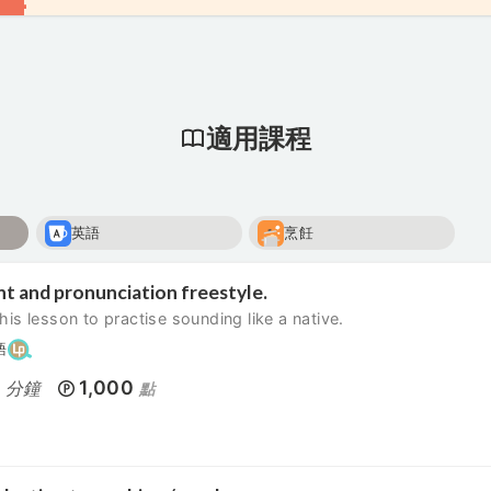
適用課程
英語
烹飪
t and pronunciation freestyle.
his lesson to practise sounding like a native.
語
0
1,000
分鐘
點