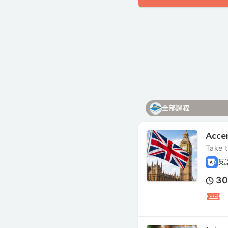
全部課程
Accen
Take t
英
3