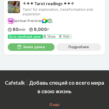
✧✴︎✦ Tarot readings ✦✴︎✧
Tarot for exploration, transformation and
expansion
Spiritual Practices
60
9,000
min
P
Есть пробный урок
15
700
min
P
Заказ урока
Подробнее
|
Cafetalk
Добавь специй со всего мира
в свою жизнь
О нас