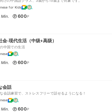
向けの中国語クラス、3歳から15歳まで対象です。
nese for Kids
600
Min.
P
社会-现代生活（中级+高级）
の中国での生活
inese
600
Min.
P
な会話
な会話練習で、ストレスフリーで話せるようになる！
inese
600
Min.
P