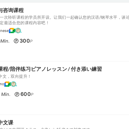
与咨询课程
一次聆听课程的学员所开设。让我们一起确认您的汉语/钢琴水平，谈
定最适合您的课程内容吧！
inese
300
Min.
P
课程/陪伴练习ピアノレッスン / 付き添い練習
中文，双向提升！
ano
600
Min.
P
中文课