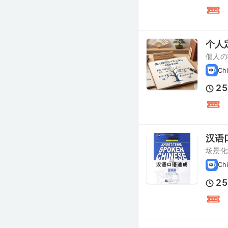
个人
個人の
Ch
25
汉语
场景化
Ch
25