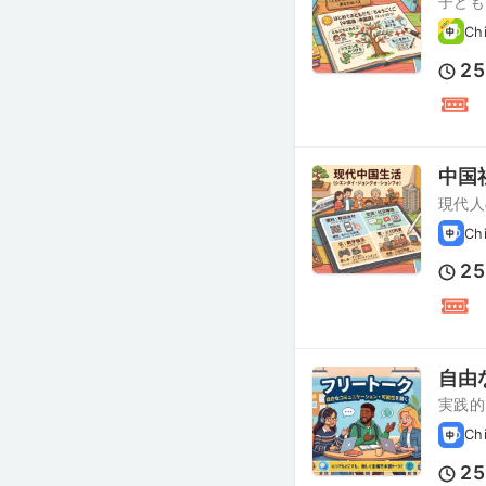
子ども
Chi
25
中国
現代人
Ch
25
自由
実践的
Ch
25