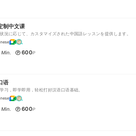
定制中文课
状況に応じて、カスタマイズされた中国語レッスンを提供します。
inese
600
Min.
P
口语
学习，即学即用，轻松打好汉语口语基础。
inese
600
Min.
P