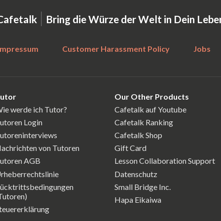
|
Cafetalk
Bring die Würze der Welt in Dein Lebe
Impressum
Customer Harassment Policy
Jobs
utor
Our Other Products
ie werde ich Tutor?
Cafetalk auf Youtube
utoren Login
Cafetalk Ranking
utoreninterviews
Cafetalk Shop
achrichten von Tutoren
Gift Card
utoren AGB
Lesson Collaboration Support
rheberrechtslinie
Datenschutz
ücktrittsbedingungen
Small Bridge Inc.
Tutoren)
Hapa Eikaiwa
teuererklärung