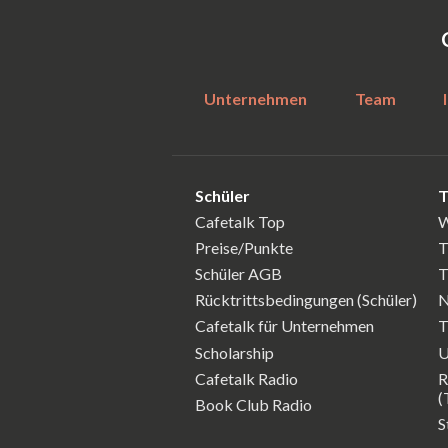
Unternehmen
Team
Schüler
T
Cafetalk Top
W
Preise/Punkte
T
Schüler AGB
T
Rücktrittsbedingungen (Schüler)
N
Cafetalk für Unternehmen
T
Scholarship
U
Cafetalk Radio
R
(
Book Club Radio
S