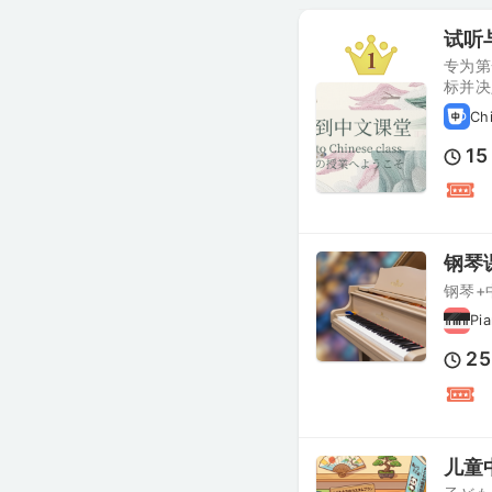
试听
专为第
标并决
Ch
15
钢琴
钢琴+
Pi
25
儿童