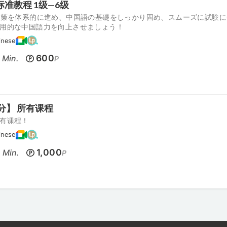
标准教程 1级—6级
対策を体系的に進め、中国語の基礎をしっかり固め、スムーズに試験に
用的な中国語力を向上させましょう！
inese
600
Min.
P
5分】 所有课程
有课程！
inese
5
1,000
Min.
P