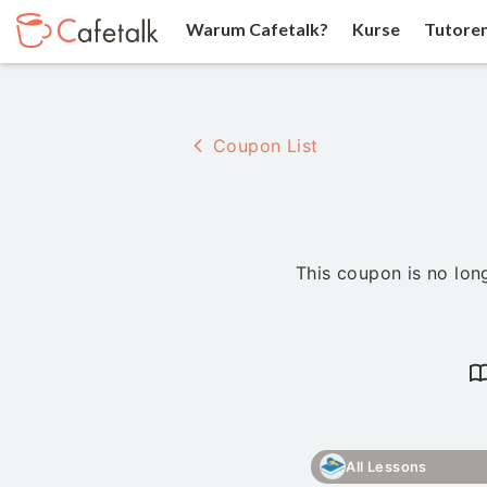
Warum Cafetalk?
Kurse
Tutore
Coupon List
This coupon is no long
All Lessons