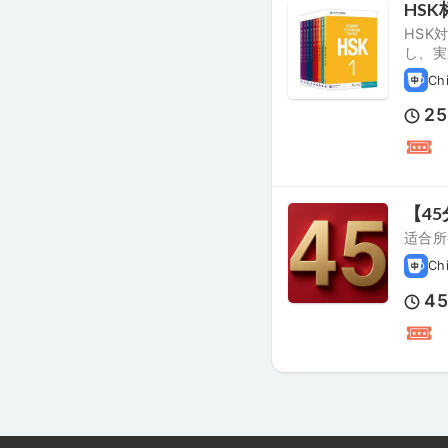
HSK
HSK
し、実
Ch
25
【4
适合所
Ch
4