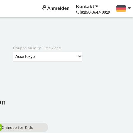
Kontakt
Anmelden
(81)50-3647-0019
Coupon Validity Time Zone
on
Chinese for Kids